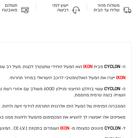
משלוח מהיר
ייעוץ לפני
תשלום
שליח עד הבית
רכישה
מאובטח
ה-
CYCLON
מבית
IXON
הוא המעיל היחידי שתצטרך לקנות. מעיל רב עונת
IXON
ייצרו את המעיל האולטימטיבי לרוכב הישראלי במחיר תחרותי.
ה-
CYCLON
השנייה בטנה טרמית מחממת.
הממברנה הפנימית של המעיל היפו אלרגנית התורמת לנידוף זיעה ולחות.
מאפיינים אלו יאפשרו לך להוציא את המקסימום מהמעיל וליהנות ממנו בכ
ל-
CYCLON
מיגונים כמצופה מ-
IXON
העומדים בתקינת CE-LV.1 . המיגון כתף הינו מאוורר, מיגון האמה הינו מתכוונן ומאוורר. בנוסף קיימת הכנה למגיני גב וחזה.