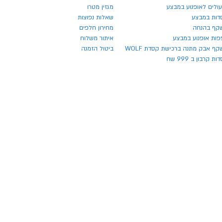
ולים לאופנוע במבצע
מגזין מטרו
דות במבצע
שאלות נפוצות
קף בהנחה
מחירון חלפים
פות אופנוע במבצע
איתור משלוח
ף אבק מתנה ברכישת קסדת WOLF
ביטול הזמנה
ת קרבון ב 999 שח