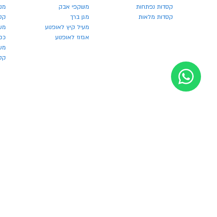
קסדות נפתחות
משקפי אבק
מנע
קסדות מלאות
מגן ברך
קס
מעיל קיץ לאופנוע
מש
אגזוז לאופנוע
כפ
משק
קסדו