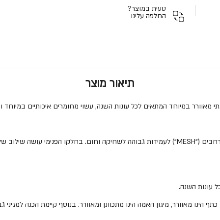
טעית במוצר?
החלפה עלינו
תיאור מוצר
י מאוורר במיוחד המתאים לכל עונות השנה, עשוי מחומרים איכותיים במיוחד וכמ
עשוי בחלקו החיצוני מניילון 600D משולב עם אזורי רשת נרחבים ("MESH") לעמידות גבוהה לשחיקה 
ל עונות השנה.