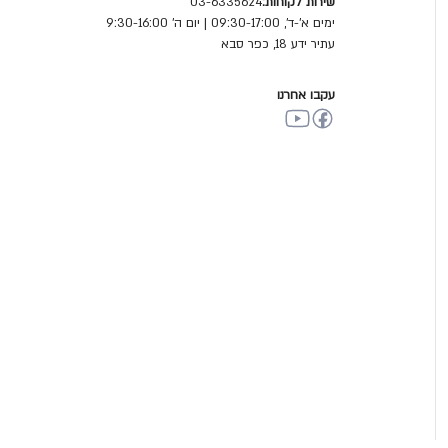
שירות לקוחות:
03-6335624
ימים א'-ד', 09:30-17:00 | יום ה' 9:30-16:00
עתיר ידע 18, כפר סבא
עקבו אחרנו