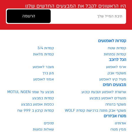
היו הראשונים לקבל את המבצעים החדשים שלנו
הרשמה
קסדות לאופנועים
קסדות שטח
קסדות 3/4
קסדות נפתחות
קסדות מלאות
הכל לרוכב
ארגז לאופנוע
מצבר לאופנוע
משקפי אבק
מגן ברך
מעיל קיץ לאופנוע
אגזוז לאופנוע
מבצעים חמים
שרשרת לאופנוע וטבעת קיבוע
מבצע על שמני MOTUL NGEN
מנעולים לאופנוע במבצע
קסדות במבצע
משקף בהנחה
כפפות אופנוע במבצע
משקף אבק מתנה ברכישת קסדת WOLF
קסדות קרבון ב 999 שח
מטרו אביזרים
אודותינו
סניפים
מגזין מטרו
שאלות נפוצות