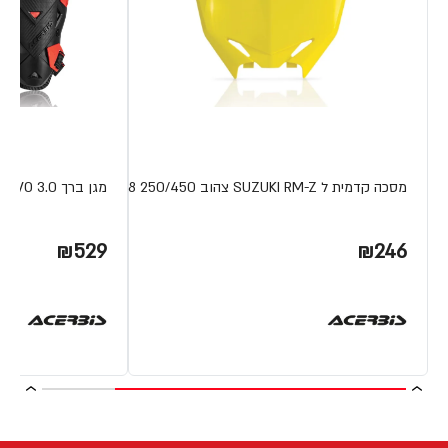
מסכה קדמית ל SUZUKI RM-Z צהוב 250/450 08-18
מגן ברך IMPACT EVO 3.0 מבית ACERBIS
₪529
₪246