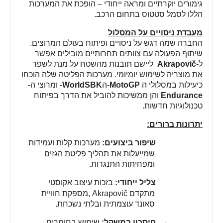
גימורים יוקרתיים ומראה ייחודי – הופכת את המערכות
הללו לסמל סטטוס בתחום הרכב
.
מעבדת ניסויים על המסלול
החברה שמה דגש על ניסויים ופיתוח בעולם המרוצים.
שיתוף הפעולה עם צוותים תחרותיים מובילים אפשר
ל-
Akrapovič
ליישם תובנות מהשטח על מנת לשפר
את מוצריה לשימוש יומיומי. מערכות הפליטה שלה הוכחו
כיעילות במסלולי ה
MotoGP
-
ה
WorldSBK
-
ומרוצי ה-
Endurance
והן ממשיכות להוביל את הדרך בפיתוח
טכנולוגיות חדשות
.
יתרונות ברורים
:
שיפור ביצועים
:
מערכות קלות ועמידות
·
שמייעלות את תהליך פליטת הגזים
ומפחיתות התנגדות
.
צליל ייחודי
:
בזכות עיצוב אקוסטי
·
מתקדם
, Akrapovič
מספקת חוויית
סאונד עוצמתית ובלתי נשכחת
.
חיסכון במשקל
:
שימוש בחומרים
·