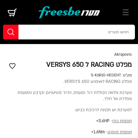
Akrapovic
מפלט RACING ל VERSYS 650
מק"ט:
S-K6R10-HEGEHT
מפלט RACING לאופנוע VERSYS 650.
מערכת מלאה הכוללת דוד וסעפת, הדוד מטיטניום וקרבון והסעפת
מפלדת אל חלד.
למערכת יש תקינה לרכיבת כביש.
תוספת כוח
-
3.6HP+
תוספת מומנט
-
1.6Nm+