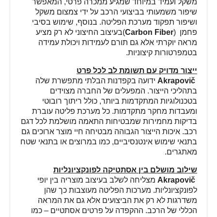
משקל ועמיד במיוחד שמגיע ממכרה פרטי, המאפשר
שיפור משמעותי בביצועי הרכב על ידי צמצום משקל
ושיפור תפקוד מערכת הפליטה. בנוסף, שימוש בסיבי
פחמן
)
Carbon Fiber
(
בעיצוב החיצוני לא רק מציע
מראה יוקרתי אלא גם תורם לעמידות ויכולת עמידה
בטמפרטורות קיצוניות
.
ייצור מדויק עם תשומת לב לכל פרט
Akrapovič
ידועה בקפדנות הבלתי מתפשרת שלה
בתהליכי הייצור. המפעלים של החברה מצוידים
בטכנולוגיות המתקדמות ביותר, כולל ריתוך רובוטי
ומעבדות מחקר מתקדמות. כל מערכת פליטה עוברת
בדיקות מחמירות שמבטיחות התאמה מושלמת לכל דגם
רכב. איכות הייצור הגבוהה מבטיחה חיי מוצר ארוכים גם
בתנאי שימוש אינטנסיביים, כמו במרוצים או בתנאי שטח
מאתגרים
.
שילוב מושלם בין אסתטיקה לפונקציונליות
Akrapovič
מצליחה לשלב בעיצוב מוצריה בין יופי
לפונקציונליות. מערכות הפליטה מעוצבות כך שהן
משדרגות לא רק את הביצועים אלא גם את המראה
הכללי של הרכב. ההקפדה על פרטים אסתטיים – כמו