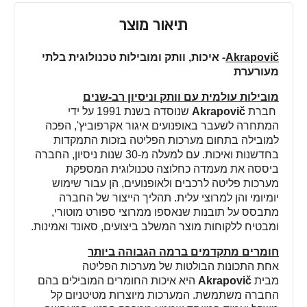
תיאור מוצר
Akrapovič
-
איכות, וותק ומובילות טכנולוגית בלתי
מעורערת
מובילות עולמית עם וותק וניסיון רב-שנים
חברת
Akrapovič
שנוסדה בשנת 1991 על ידי
המתחרה לשעבר באופנועים איגור אקרפוביץ', הפכה
למובילה בתחום מערכות הפליטה בזכות התמקדות
בחדשנות ואיכות. עם למעלה מ-30 שנות ניסיון, החברה
ביססה את מעמדה כחלוצה טכנולוגית המספקת
מערכות פליטה לרכבים ולאופנועים, הן עבור שימוש
יומיומי והן למרוצי עלית. תהליך הייצור של החברה
מתבסס על תובנות שנאספו ממרוצי ספורט מוטורי,
ומבטיח ללקוחות מוצר המשלב ביצועים, סאונד ואמינות
.
חומרים מתקדמים ברמה הגבוהה ביותר
אחת התכונות הבולטות של מערכות הפליטה
מבית
Akrapovič
היא איכות החומרים המובילים בהם
החברה משתמשת. המערכות מיוצרות מטיטניום קל