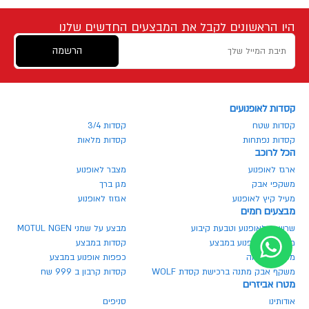
היו הראשונים לקבל את המבצעים החדשים שלנו
הרשמה
קסדות לאופנועים
קסדות שטח
קסדות 3/4
קסדות נפתחות
קסדות מלאות
הכל לרוכב
ארגז לאופנוע
מצבר לאופנוע
משקפי אבק
מגן ברך
מעיל קיץ לאופנוע
אגזוז לאופנוע
מבצעים חמים
שרשרת לאופנוע וטבעת קיבוע
מבצע על שמני MOTUL NGEN
מנעולים לאופנוע במבצע
קסדות במבצע
משקף בהנחה
כפפות אופנוע במבצע
משקף אבק מתנה ברכישת קסדת WOLF
קסדות קרבון ב 999 שח
מטרו אביזרים
אודותינו
סניפים