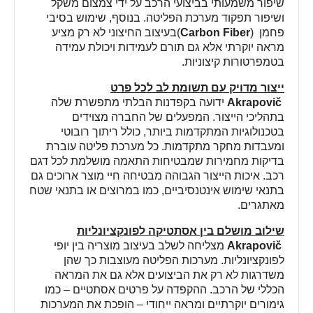
שיפור משמעותי בביצועי הרכב על ידי צמצום משקל
ושיפור תפקוד מערכת הפליטה. בנוסף, שימוש בסיבי
פחמן
)
Carbon Fiber
(
בעיצוב החיצוני לא רק מציע
מראה יוקרתי אלא גם תורם לעמידות ויכולת עמידה
בטמפרטורות קיצוניות
.
ייצור מדויק עם תשומת לב לכל פרט
Akrapovič
ידועה בקפדנות הבלתי מתפשרת שלה
בתהליכי הייצור. המפעלים של החברה מצוידים
בטכנולוגיות המתקדמות ביותר, כולל ריתוך רובוטי
ומעבדות מחקר מתקדמות. כל מערכת פליטה עוברת
בדיקות מחמירות שמבטיחות התאמה מושלמת לכל דגם
רכב. איכות הייצור הגבוהה מבטיחה חיי מוצר ארוכים גם
בתנאי שימוש אינטנסיביים, כמו במרוצים או בתנאי שטח
מאתגרים
.
שילוב מושלם בין אסתטיקה לפונקציונליות
Akrapovič
מצליחה לשלב בעיצוב מוצריה בין יופי
לפונקציונליות. מערכות הפליטה מעוצבות כך שהן
משדרגות לא רק את הביצועים אלא גם את המראה
הכללי של הרכב. ההקפדה על פרטים אסתטיים – כמו
גימורים יוקרתיים ומראה ייחודי – הופכת את המערכות