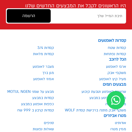
היו הראשונים לקבל את המבצעים החדשים שלנו
הרשמה
קסדות לאופנועים
קסדות שטח
קסדות 3/4
קסדות נפתחות
קסדות מלאות
הכל לרוכב
ארגז לאופנוע
מצבר לאופנוע
משקפי אבק
מגן ברך
מעיל קיץ לאופנוע
אגזוז לאופנוע
מבצעים חמים
שרשרת לאופנוע וטבעת קיבוע
מבצע על שמני MOTUL NGEN
מנעולים לאופנוע במבצע
קסדות במבצע
משקף בהנחה
כפפות אופנוע במבצע
משקף אבק מתנה ברכישת קסדת WOLF
קסדות קרבון ב 999 שח
מטרו אביזרים
אודותינו
סניפים
מגזין מטרו
שאלות נפוצות