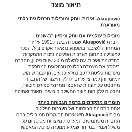
תיאור מוצר
Akrapovič
-
איכות, וותק ומובילות טכנולוגית בלתי
מעורערת
מובילות עולמית עם וותק וניסיון רב-שנים
חברת
Akrapovič
שנוסדה בשנת 1991 על ידי
המתחרה לשעבר באופנועים איגור אקרפוביץ', הפכה
למובילה בתחום מערכות הפליטה בזכות התמקדות
בחדשנות ואיכות. עם למעלה מ-30 שנות ניסיון, החברה
ביססה את מעמדה כחלוצה טכנולוגית המספקת
מערכות פליטה לרכבים ולאופנועים, הן עבור שימוש
יומיומי והן למרוצי עלית. תהליך הייצור של החברה
מתבסס על תובנות שנאספו ממרוצי ספורט מוטורי,
ומבטיח ללקוחות מוצר המשלב ביצועים, סאונד ואמינות
.
חומרים מתקדמים ברמה הגבוהה ביותר
אחת התכונות הבולטות של מערכות הפליטה
מבית
Akrapovič
היא איכות החומרים המובילים בהם
החברה משתמשת. המערכות מיוצרות מטיטניום קל
משקל ועמיד במיוחד שמגיע ממכרה פרטי, המאפשר