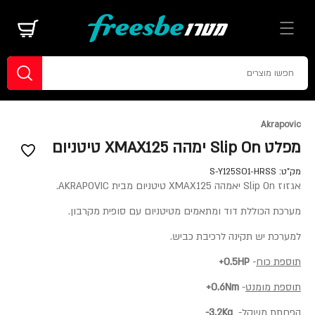
Akrapovic
מפלט Slip On ימהה XMAX125 טיטניום
מק"ט:
S-Y125SO1-HRSS
אגזוז Slip On יאמהה XMAX125 טיטניום מבית AKRAPOVIC.
מערכת הכוללת דוד ומתאמים מטיטניום עם סופית מקרבון.
למערכת יש תקינה לרכיבת כביש.
תוספת כוח
-
0.5HP+
תוספת מומנט
-
0.6Nm+
הפחתת משקל
-
3.2Kg-