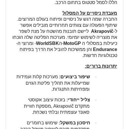
הללו לסמל סטטוס בתחום הרכב
.
מעבדת ניסויים על המסלול
החברה שמה דגש על ניסויים ופיתוח בעולם המרוצים.
שיתוף הפעולה עם צוותים תחרותיים מובילים אפשר
ל-
Akrapovič
ליישם תובנות מהשטח על מנת לשפר
את מוצריה לשימוש יומיומי. מערכות הפליטה שלה הוכחו
כיעילות במסלולי ה
MotoGP
-
ה
WorldSBK
-
ומרוצי ה-
Endurance
והן ממשיכות להוביל את הדרך בפיתוח
טכנולוגיות חדשות
.
יתרונות ברורים
:
שיפור ביצועים
:
מערכות קלות ועמידות
·
שמייעלות את תהליך פליטת הגזים
ומפחיתות התנגדות
.
צליל ייחודי
:
בזכות עיצוב אקוסטי
·
מתקדם
, Akrapovič
מספקת חוויית
סאונד עוצמתית ובלתי נשכחת
.
חיסכון במשקל
:
שימוש בחומרים
·