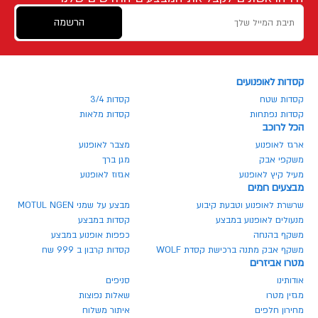
הרשמה
קסדות לאופנועים
קסדות שטח
קסדות 3/4
קסדות נפתחות
קסדות מלאות
הכל לרוכב
ארגז לאופנוע
מצבר לאופנוע
משקפי אבק
מגן ברך
מעיל קיץ לאופנוע
אגזוז לאופנוע
מבצעים חמים
שרשרת לאופנוע וטבעת קיבוע
מבצע על שמני MOTUL NGEN
מנעולים לאופנוע במבצע
קסדות במבצע
משקף בהנחה
כפפות אופנוע במבצע
משקף אבק מתנה ברכישת קסדת WOLF
קסדות קרבון ב 999 שח
מטרו אביזרים
אודותינו
סניפים
מגזין מטרו
שאלות נפוצות
מחירון חלפים
איתור משלוח