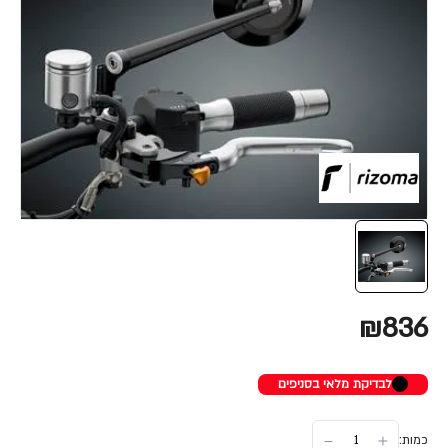
₪836
לבדיקת מלאי בסניפים
כמות: