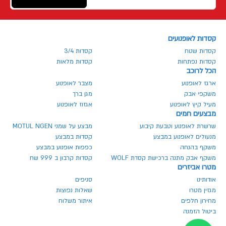
קסדות לאופנועים
קסדות שטח
קסדות 3/4
קסדות נפתחות
קסדות מלאות
הכל לרוכב
ארגז לאופנוע
מצבר לאופנוע
משקפי אבק
מגן ברך
מעיל קיץ לאופנוע
אגזוז לאופנוע
מבצעים חמים
שרשרת לאופנוע וטבעת קיבוע
מבצע על שמני MOTUL NGEN
מנעולים לאופנוע במבצע
קסדות במבצע
משקף בהנחה
כפפות אופנוע במבצע
משקף אבק מתנה ברכישת קסדת WOLF
קסדות קרבון ב 999 שח
מטרו אביזרים
אודותינו
סניפים
מגזין מטרו
שאלות נפוצות
מחירון חלפים
איתור משלוח
ביטול הזמנה