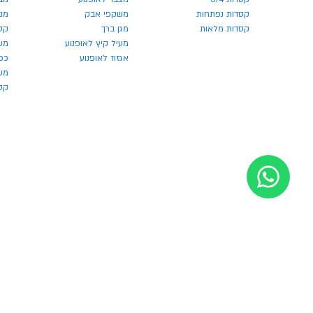
קסדות נפתחות
משקפי אבק
מנע
קסדות מלאות
מגן ברך
קס
מעיל קיץ לאופנוע
מש
אגזוז לאופנוע
כפ
משק
קסדו