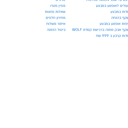
ולים לאופנוע במבצע
מגזין מטרו
דות במבצע
שאלות נפוצות
קף בהנחה
מחירון חלפים
פות אופנוע במבצע
איתור משלוח
ף אבק מתנה ברכישת קסדת WOLF
ביטול הזמנה
ת קרבון ב 999 שח