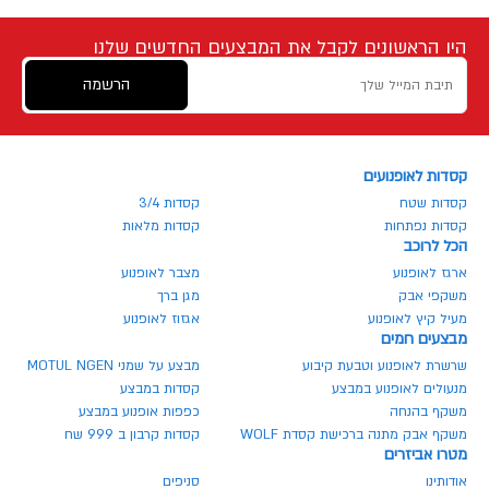
היו הראשונים לקבל את המבצעים החדשים שלנו
הרשמה
קסדות לאופנועים
קסדות שטח
קסדות 3/4
קסדות נפתחות
קסדות מלאות
הכל לרוכב
ארגז לאופנוע
מצבר לאופנוע
משקפי אבק
מגן ברך
מעיל קיץ לאופנוע
אגזוז לאופנוע
מבצעים חמים
שרשרת לאופנוע וטבעת קיבוע
מבצע על שמני MOTUL NGEN
מנעולים לאופנוע במבצע
קסדות במבצע
משקף בהנחה
כפפות אופנוע במבצע
משקף אבק מתנה ברכישת קסדת WOLF
קסדות קרבון ב 999 שח
מטרו אביזרים
אודותינו
סניפים