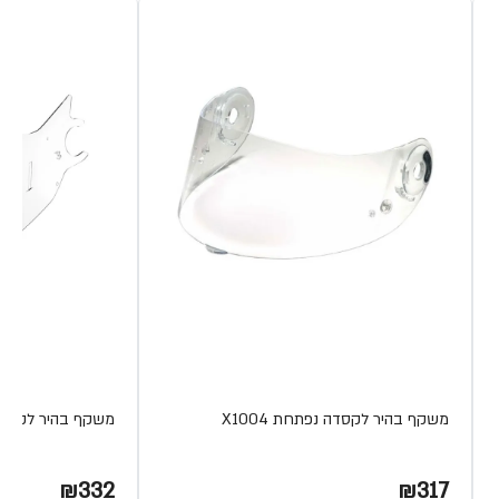
משקף בהיר לקסדה נפתחת X1004
משקף בהיר לקסדה CITYCRUISER VZ260 מבית 
₪332
₪317