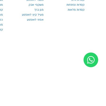
קסדות נפתחות
משקפי אבק
מנע
קסדות מלאות
מגן ברך
קס
מעיל קיץ לאופנוע
מש
אגזוז לאופנוע
כפ
משק
קסדו