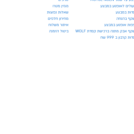
ולים לאופנוע במבצע
מגזין מטרו
דות במבצע
שאלות נפוצות
קף בהנחה
מחירון חלפים
פות אופנוע במבצע
איתור משלוח
ף אבק מתנה ברכישת קסדת WOLF
ביטול הזמנה
ת קרבון ב 999 שח