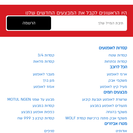
היו הראשונים לקבל את המבצעים החדשים שלנו
הרשמה
קסדות לאופנועים
קסדות שטח
קסדות 3/4
קסדות נפתחות
קסדות מלאות
הכל לרוכב
ארגז לאופנוע
מצבר לאופנוע
משקפי אבק
מגן ברך
מעיל קיץ לאופנוע
אגזוז לאופנוע
מבצעים חמים
שרשרת לאופנוע וטבעת קיבוע
מבצע על שמני MOTUL NGEN
מנעולים לאופנוע במבצע
קסדות במבצע
משקף בהנחה
כפפות אופנוע במבצע
משקף אבק מתנה ברכישת קסדת WOLF
קסדות קרבון ב 999 שח
מטרו אביזרים
אודותינו
סניפים