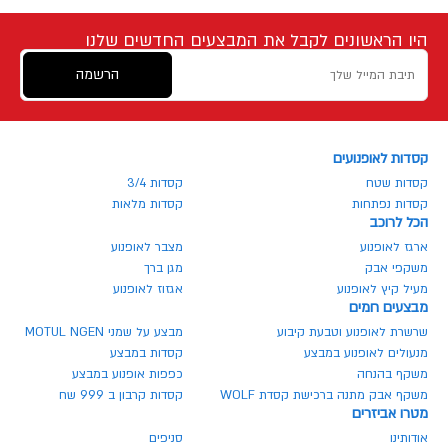
היו הראשונים לקבל את המבצעים החדשים שלנו
הרשמה
קסדות לאופנועים
קסדות שטח
קסדות 3/4
קסדות נפתחות
קסדות מלאות
הכל לרוכב
ארגז לאופנוע
מצבר לאופנוע
משקפי אבק
מגן ברך
מעיל קיץ לאופנוע
אגזוז לאופנוע
מבצעים חמים
שרשרת לאופנוע וטבעת קיבוע
מבצע על שמני MOTUL NGEN
מנעולים לאופנוע במבצע
קסדות במבצע
משקף בהנחה
כפפות אופנוע במבצע
משקף אבק מתנה ברכישת קסדת WOLF
קסדות קרבון ב 999 שח
מטרו אביזרים
אודותינו
סניפים