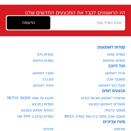
היו הראשונים לקבל את המבצעים החדשים שלנו
הרשמה
קסדות לאופנועים
קסדות שטח
קסדות 3/4
קסדות נפתחות
קסדות מלאות
הכל לרוכב
ארגז לאופנוע
מצבר לאופנוע
משקפי אבק
מגן ברך
מעיל קיץ לאופנוע
אגזוז לאופנוע
מבצעים חמים
שרשרת לאופנוע וטבעת קיבוע
מבצע על שמני MOTUL NGEN
מנעולים לאופנוע במבצע
קסדות במבצע
משקף בהנחה
כפפות אופנוע במבצע
משקף אבק מתנה ברכישת קסדת WOLF
קסדות קרבון ב 999 שח
מטרו אביזרים
אודותינו
סניפים