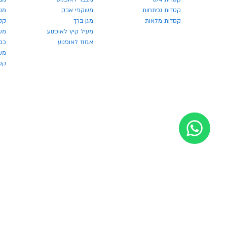
קסדות נפתחות
משקפי אבק
מנע
קסדות מלאות
מגן ברך
קס
מעיל קיץ לאופנוע
מש
אגזוז לאופנוע
כפ
משק
קסדו