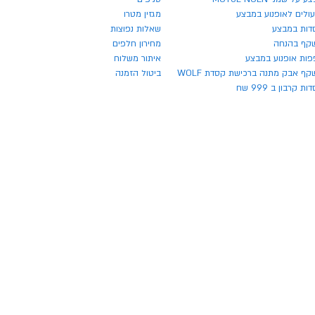
ולים לאופנוע במבצע
מגזין מטרו
דות במבצע
שאלות נפוצות
קף בהנחה
מחירון חלפים
פות אופנוע במבצע
איתור משלוח
ף אבק מתנה ברכישת קסדת WOLF
ביטול הזמנה
ת קרבון ב 999 שח