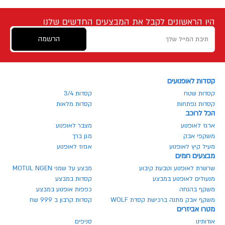
היו הראשונים לקבל את המבצעים החדשים שלנו
הרשמה
קסדות לאופנועים
קסדות שטח
קסדות 3/4
קסדות נפתחות
קסדות מלאות
הכל לרוכב
ארגז לאופנוע
מצבר לאופנוע
משקפי אבק
מגן ברך
מעיל קיץ לאופנוע
אגזוז לאופנוע
מבצעים חמים
שרשרת לאופנוע וטבעת קיבוע
מבצע על שמני MOTUL NGEN
מנעולים לאופנוע במבצע
קסדות במבצע
משקף בהנחה
כפפות אופנוע במבצע
משקף אבק מתנה ברכישת קסדת WOLF
קסדות קרבון ב 999 שח
מטרו אביזרים
אודותינו
סניפים