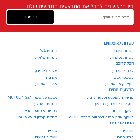
היו הראשונים לקבל את המבצעים החדשים שלנו
הרשמה
קסדות לאופנועים
קסדות שטח
קסדות 3/4
קסדות נפתחות
קסדות מלאות
הכל לרוכב
ארגז לאופנוע
מצבר לאופנוע
משקפי אבק
מגן ברך
מעיל קיץ לאופנוע
אגזוז לאופנוע
מבצעים חמים
שרשרת לאופנוע וטבעת קיבוע
מבצע על שמני MOTUL NGEN
מנעולים לאופנוע במבצע
קסדות במבצע
משקף בהנחה
כפפות אופנוע במבצע
משקף אבק מתנה ברכישת קסדת WOLF
קסדות קרבון ב 999 שח
מטרו אביזרים
אודותינו
סניפים
מגזין מטרו
שאלות נפוצות