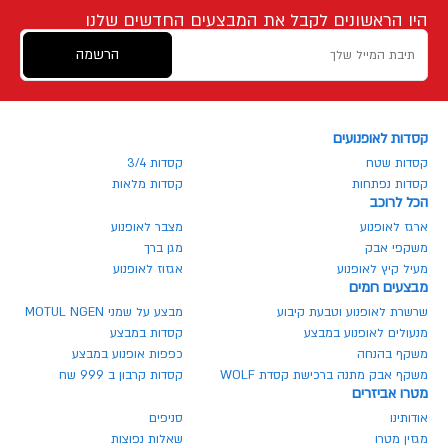
היו הראשונים לקבל את המבצעים החדשים שלנו
הרשמה
קסדות לאופנועים
קסדות שטח
קסדות 3/4
קסדות נפתחות
קסדות מלאות
הכל לרוכב
ארגז לאופנוע
מצבר לאופנוע
משקפי אבק
מגן ברך
מעיל קיץ לאופנוע
אגזוז לאופנוע
מבצעים חמים
שרשרת לאופנוע וטבעת קיבוע
מבצע על שמני MOTUL NGEN
מנעולים לאופנוע במבצע
קסדות במבצע
משקף בהנחה
כפפות אופנוע במבצע
משקף אבק מתנה ברכישת קסדת WOLF
קסדות קרבון ב 999 שח
מטרו אביזרים
אודותינו
סניפים
מגזין מטרו
שאלות נפוצות