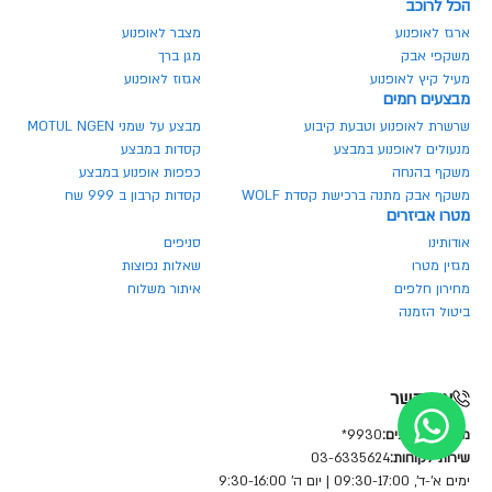
הכל לרוכב
ארגז לאופנוע
מצבר לאופנוע
משקפי אבק
מגן ברך
מעיל קיץ לאופנוע
אגזוז לאופנוע
מבצעים חמים
שרשרת לאופנוע וטבעת קיבוע
מבצע על שמני MOTUL NGEN
מנעולים לאופנוע במבצע
קסדות במבצע
משקף בהנחה
כפפות אופנוע במבצע
משקף אבק מתנה ברכישת קסדת WOLF
קסדות קרבון ב 999 שח
מטרו אביזרים
אודותינו
סניפים
מגזין מטרו
שאלות נפוצות
מחירון חלפים
איתור משלוח
ביטול הזמנה
צור קשר
מחלקת חלפים:
9930*
שירות לקוחות:
03-6335624
ימים א'-ד', 09:30-17:00 | יום ה' 9:30-16:00