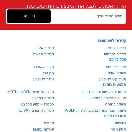
היו הראשונים לקבל את המבצעים החדשים שלנו
הרשמה
קסדות לאופנועים
קסדות שטח
קסדות 3/4
קסדות נפתחות
קסדות מלאות
הכל לרוכב
ארגז לאופנוע
מצבר לאופנוע
משקפי אבק
מגן ברך
מעיל קיץ לאופנוע
אגזוז לאופנוע
מבצעים חמים
שרשרת לאופנוע וטבעת קיבוע
מבצע על שמני MOTUL NGEN
מנעולים לאופנוע במבצע
קסדות במבצע
משקף בהנחה
כפפות אופנוע במבצע
משקף אבק מתנה ברכישת קסדת WOLF
קסדות קרבון ב 999 שח
מטרו אביזרים
אודותינו
סניפים
מגזין מטרו
שאלות נפוצות