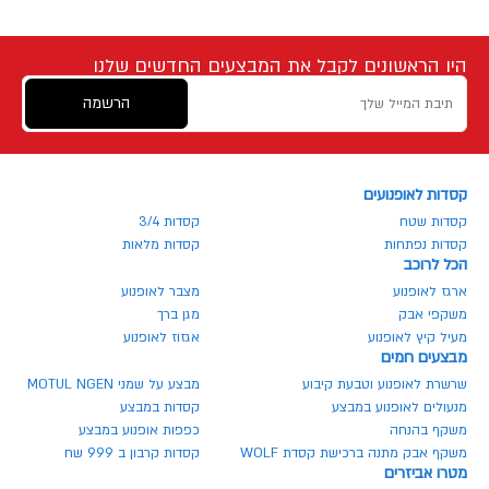
היו הראשונים לקבל את המבצעים החדשים שלנו
הרשמה
קסדות לאופנועים
קסדות שטח
קסדות 3/4
קסדות נפתחות
קסדות מלאות
הכל לרוכב
ארגז לאופנוע
מצבר לאופנוע
משקפי אבק
מגן ברך
מעיל קיץ לאופנוע
אגזוז לאופנוע
מבצעים חמים
שרשרת לאופנוע וטבעת קיבוע
מבצע על שמני MOTUL NGEN
מנעולים לאופנוע במבצע
קסדות במבצע
משקף בהנחה
כפפות אופנוע במבצע
משקף אבק מתנה ברכישת קסדת WOLF
קסדות קרבון ב 999 שח
מטרו אביזרים