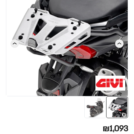
₪1,093