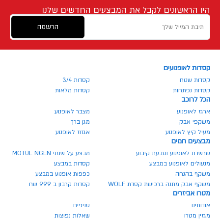
היו הראשונים לקבל את המבצעים החדשים שלנו
הרשמה
קסדות לאופנועים
קסדות שטח
קסדות 3/4
קסדות נפתחות
קסדות מלאות
הכל לרוכב
ארגז לאופנוע
מצבר לאופנוע
משקפי אבק
מגן ברך
מעיל קיץ לאופנוע
אגזוז לאופנוע
מבצעים חמים
שרשרת לאופנוע וטבעת קיבוע
מבצע על שמני MOTUL NGEN
מנעולים לאופנוע במבצע
קסדות במבצע
משקף בהנחה
כפפות אופנוע במבצע
משקף אבק מתנה ברכישת קסדת WOLF
קסדות קרבון ב 999 שח
מטרו אביזרים
אודותינו
סניפים
מגזין מטרו
שאלות נפוצות