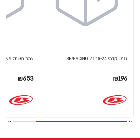
גג"ש קדמי RR/RACING 2T 18-24
צמת חשמל משופרת 4T 15-19
₪653
₪196