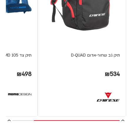
תיק גב שחור-אדום D-QUAD
תיק צד MD 105 גימור קרבון כחול-כחול
₪498
₪534