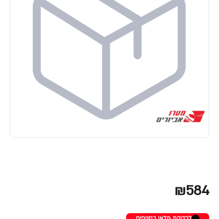
₪584
לבדיקת מלאי בסניפים