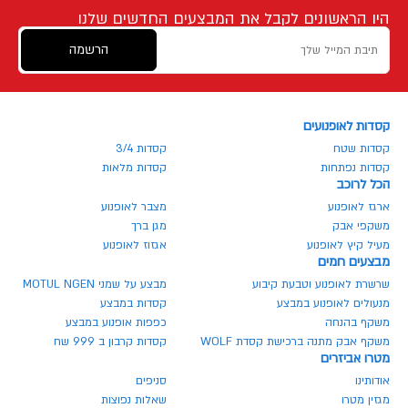
היו הראשונים לקבל את המבצעים החדשים שלנו
הרשמה
קסדות לאופנועים
קסדות שטח
קסדות 3/4
קסדות נפתחות
קסדות מלאות
הכל לרוכב
ארגז לאופנוע
מצבר לאופנוע
משקפי אבק
מגן ברך
מעיל קיץ לאופנוע
אגזוז לאופנוע
מבצעים חמים
שרשרת לאופנוע וטבעת קיבוע
מבצע על שמני MOTUL NGEN
מנעולים לאופנוע במבצע
קסדות במבצע
משקף בהנחה
כפפות אופנוע במבצע
משקף אבק מתנה ברכישת קסדת WOLF
קסדות קרבון ב 999 שח
מטרו אביזרים
אודותינו
סניפים
מגזין מטרו
שאלות נפוצות