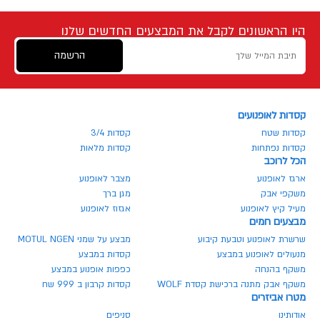
היו הראשונים לקבל את המבצעים החדשים שלנו
הרשמה
קסדות לאופנועים
קסדות שטח
קסדות 3/4
קסדות נפתחות
קסדות מלאות
הכל לרוכב
ארגז לאופנוע
מצבר לאופנוע
משקפי אבק
מגן ברך
מעיל קיץ לאופנוע
אגזוז לאופנוע
מבצעים חמים
שרשרת לאופנוע וטבעת קיבוע
מבצע על שמני MOTUL NGEN
מנעולים לאופנוע במבצע
קסדות במבצע
משקף בהנחה
כפפות אופנוע במבצע
משקף אבק מתנה ברכישת קסדת WOLF
קסדות קרבון ב 999 שח
מטרו אביזרים
אודותינו
סניפים