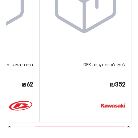
לחצן לווישר קבינה DFK
רפידת מצמד מתכת ETA
₪62
₪352