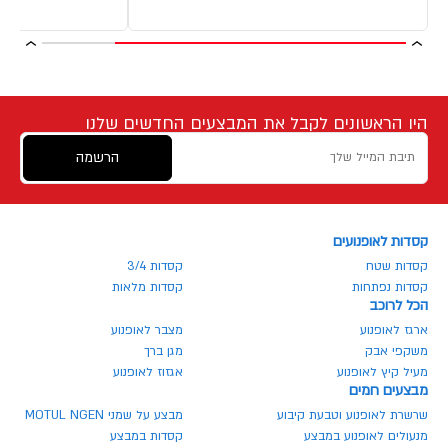
היו הראשונים לקבל את המבצעים החדשים שלנו
הרשמה
קסדות לאופנועים
קסדות שטח
קסדות 3/4
קסדות נפתחות
קסדות מלאות
הכל לרוכב
ארגז לאופנוע
מצבר לאופנוע
משקפי אבק
מגן ברך
מעיל קיץ לאופנוע
אגזוז לאופנוע
מבצעים חמים
שרשרת לאופנוע וטבעת קיבוע
מבצע על שמני MOTUL NGEN
מנעולים לאופנוע במבצע
קסדות במבצע