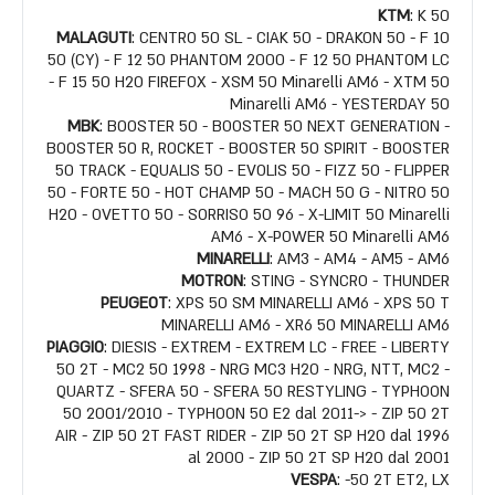
KTM
: K 50
MALAGUTI
: CENTRO 50 SL - CIAK 50 - DRAKON 50 - F 10
50 (CY) - F 12 50 PHANTOM 2000 - F 12 50 PHANTOM LC
- F 15 50 H2O FIREFOX - XSM 50 Minarelli AM6 - XTM 50
Minarelli AM6 - YESTERDAY 50
MBK
: BOOSTER 50 - BOOSTER 50 NEXT GENERATION -
BOOSTER 50 R, ROCKET - BOOSTER 50 SPIRIT - BOOSTER
50 TRACK - EQUALIS 50 - EVOLIS 50 - FIZZ 50 - FLIPPER
50 - FORTE 50 - HOT CHAMP 50 - MACH 50 G - NITRO 50
H2O - OVETTO 50 - SORRISO 50 96 - X-LIMIT 50 Minarelli
AM6 - X-POWER 50 Minarelli AM6
MINARELLI
: AM3 - AM4 - AM5 - AM6
MOTRON
: STING - SYNCRO - THUNDER
PEUGEOT
: XPS 50 SM MINARELLI AM6 - XPS 50 T
MINARELLI AM6 - XR6 50 MINARELLI AM6
PIAGGIO
: DIESIS - EXTREM - EXTREM LC - FREE - LIBERTY
50 2T - MC2 50 1998 - NRG MC3 H2O - NRG, NTT, MC2 -
QUARTZ - SFERA 50 - SFERA 50 RESTYLING - TYPHOON
50 2001/2010 - TYPHOON 50 E2 dal 2011-> - ZIP 50 2T
AIR - ZIP 50 2T FAST RIDER - ZIP 50 2T SP H2O dal 1996
al 2000 - ZIP 50 2T SP H2O dal 2001
VESPA
: -50 2T ET2, LX