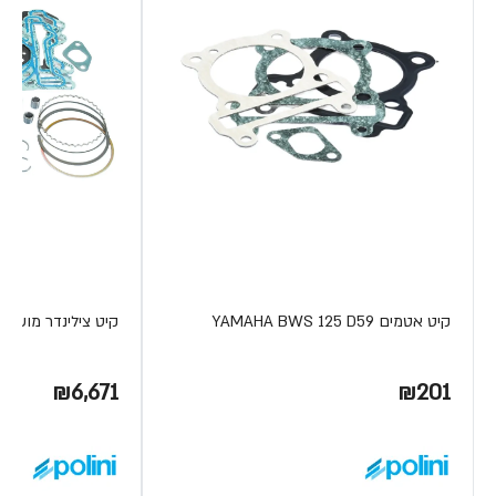
קיט אטמים YAMAHA BWS 125 D59
קיט צילינדר מוש. פ
₪6,671
₪201