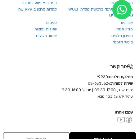
משקף בהנחה
כפפות אופנוע במבצע
משקף אבק מתנה ברכישת קסדת WOLF
קסדות קרבון ב 999 שח
מטרו אביזרים
אודותינו
סניפים
מגזין מטרו
שאלות נפוצות
מחירון חלפים
איתור משלוח
ביטול הזמנה
צור קשר
מחלקת חלפים:
9930*
שירות לקוחות:
03-6335624
ימים א'-ד', 09:30-17:00 | יום ה' 9:30-16:00
עתיר ידע 18, כפר סבא
עקבו אחרנו
© כל הזכויות שמורות מטרו מוטור שיווק (1981) בע"מ