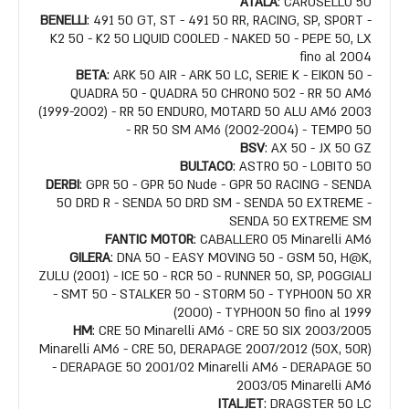
ATALA
: CAROSELLO 50
BENELLI
: 491 50 GT, ST - 491 50 RR, RACING, SP, SPORT -
K2 50 - K2 50 LIQUID COOLED - NAKED 50 - PEPE 50, LX
fino al 2004
BETA
: ARK 50 AIR - ARK 50 LC, SERIE K - EIKON 50 -
QUADRA 50 - QUADRA 50 CHRONO 502 - RR 50 AM6
(1999-2002) - RR 50 ENDURO, MOTARD 50 ALU AM6 2003
- RR 50 SM AM6 (2002-2004) - TEMPO 50
BSV
: AX 50 - JX 50 GZ
BULTACO
: ASTRO 50 - LOBITO 50
DERBI
: GPR 50 - GPR 50 Nude - GPR 50 RACING - SENDA
50 DRD R - SENDA 50 DRD SM - SENDA 50 EXTREME -
SENDA 50 EXTREME SM
FANTIC MOTOR
: CABALLERO 05 Minarelli AM6
GILERA
: DNA 50 - EASY MOVING 50 - GSM 50, H@K,
ZULU (2001) - ICE 50 - RCR 50 - RUNNER 50, SP, POGGIALI
- SMT 50 - STALKER 50 - STORM 50 - TYPHOON 50 XR
(2000) - TYPHOON 50 fino al 1999
HM
: CRE 50 Minarelli AM6 - CRE 50 SIX 2003/2005
Minarelli AM6 - CRE 50, DERAPAGE 2007/2012 (50X, 50R)
- DERAPAGE 50 2001/02 Minarelli AM6 - DERAPAGE 50
2003/05 Minarelli AM6
ITALJET
: DRAGSTER 50 LC