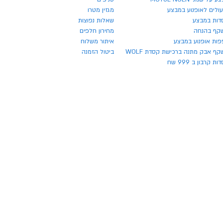
ולים לאופנוע במבצע
מגזין מטרו
דות במבצע
שאלות נפוצות
קף בהנחה
מחירון חלפים
פות אופנוע במבצע
איתור משלוח
ף אבק מתנה ברכישת קסדת WOLF
ביטול הזמנה
ת קרבון ב 999 שח