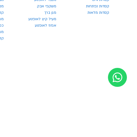
קסדות נפתחות
משקפי אבק
מנע
קסדות מלאות
מגן ברך
קס
מעיל קיץ לאופנוע
מש
אגזוז לאופנוע
כפ
משק
קסדו