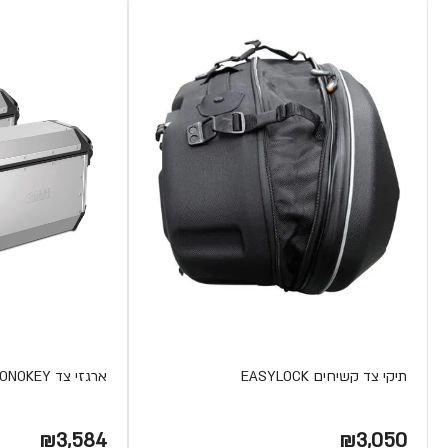
תיקי צד קשיחים EASYLOCK
ארגזי צד TREKKER ALASKA MONOKEY מבית Givi
₪3,584
₪3,050