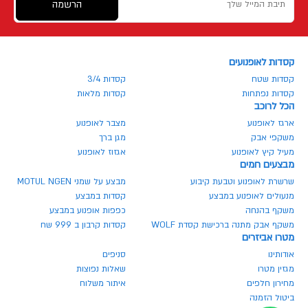
הרשמה
קסדות לאופנועים
קסדות שטח
קסדות 3/4
קסדות נפתחות
קסדות מלאות
הכל לרוכב
ארגז לאופנוע
מצבר לאופנוע
משקפי אבק
מגן ברך
מעיל קיץ לאופנוע
אגזוז לאופנוע
מבצעים חמים
שרשרת לאופנוע וטבעת קיבוע
מבצע על שמני MOTUL NGEN
מנעולים לאופנוע במבצע
קסדות במבצע
משקף בהנחה
כפפות אופנוע במבצע
משקף אבק מתנה ברכישת קסדת WOLF
קסדות קרבון ב 999 שח
מטרו אביזרים
אודותינו
סניפים
מגזין מטרו
שאלות נפוצות
מחירון חלפים
איתור משלוח
ביטול הזמנה