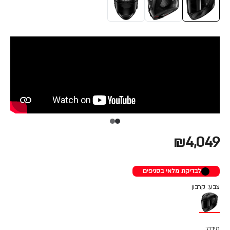
₪4,049
לבדיקת מלאי בסניפים
צבע: קרבון
מידה: