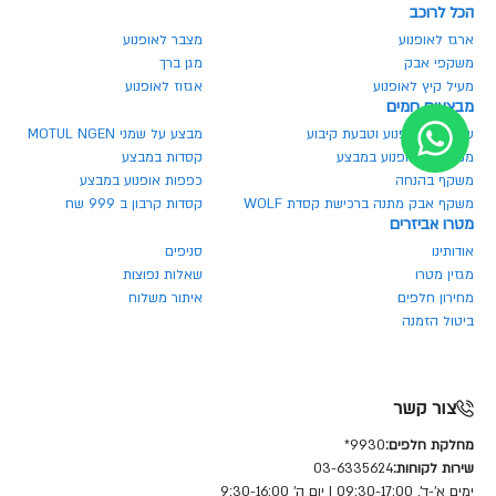
הכל לרוכב
ארגז לאופנוע
מצבר לאופנוע
משקפי אבק
מגן ברך
מעיל קיץ לאופנוע
אגזוז לאופנוע
מבצעים חמים
שרשרת לאופנוע וטבעת קיבוע
מבצע על שמני MOTUL NGEN
מנעולים לאופנוע במבצע
קסדות במבצע
משקף בהנחה
כפפות אופנוע במבצע
משקף אבק מתנה ברכישת קסדת WOLF
קסדות קרבון ב 999 שח
מטרו אביזרים
אודותינו
סניפים
מגזין מטרו
שאלות נפוצות
מחירון חלפים
איתור משלוח
ביטול הזמנה
צור קשר
מחלקת חלפים:
9930*
שירות לקוחות:
03-6335624
ימים א'-ד', 09:30-17:00 | יום ה' 9:30-16:00