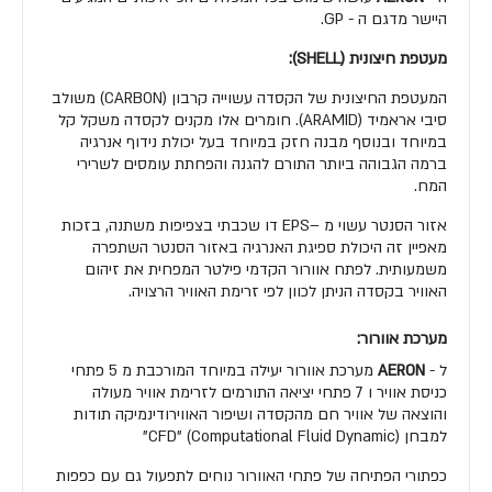
היישר מדגם ה - GP.
מעטפת חיצונית (SHELL):
המעטפת החיצונית של הקסדה עשוייה קרבון (CARBON) משולב
סיבי אראמיד (ARAMID). חומרים אלו מקנים לקסדה משקל קל
במיוחד ובנוסף מבנה חזק במיוחד בעל יכולת נידוף אנרגיה
ברמה הגבוהה ביותר התורם להגנה והפחתת עומסים לשרירי
המח.
אזור הסנטר עשוי מ –EPS דו שכבתי בצפיפות משתנה, בזכות
מאפיין זה היכולת ספיגת האנרגיה באזור הסנטר השתפרה
משמעותית. לפתח אוורור הקדמי פילטר המפחית את זיהום
האוויר בקסדה הניתן לכוון לפי זרימת האוויר הרצויה.
מערכת אוורור:
ל -
AERON
מערכת אוורור יעילה במיוחד המורכבת מ 5 פתחי
כניסת אוויר ו 7 פתחי יציאה התורמים לזרימת אוויר מעולה
והוצאה של אוויר חם מהקסדה ושיפור האווירודינמיקה תודות
למבחן (CFD" (Computational Fluid Dynamic"
כפתורי הפתיחה של פתחי האוורור נוחים לתפעול גם עם כפפות