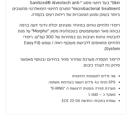
Skin" בעל חיטוי מסוג "Sanitized® Alvéotech anti-
microbacterial treatment" התורם לחיטוי היפואלרגני מהטובים
ביותר בשוק ומונע הצטברות של ריחות רעים בקסדה.
ריפודי הלחיים נוחים במיוחד ומציגים יכולת נידוף זיעה ברמה
גבוהה מאד המשתמשים בטכנולוגיה מסוג "Morpho" על מנת
להבטיח נוחות ויציבות גם במהירות של 300 קמ"ש. ריפודי
הלחיים מתאימים ללבישת משקפי ראיה / שמש (Easy Fit
System).
לריפוד הקסדה מערכת שחרור מהיר בחירום ובנוסף מאפשר
פירוק נח לצורך כיבוס.
שני גדלים למעטפת החיצונית
EPS פנימי ב4 גדלים העשוי בצפיפות משתנה
מערכת סגירה מגנטית לרצועות ה "D-RING"
משקל כ – 1410 ג'
עומדת בתקינה החדשה ECE 22-06