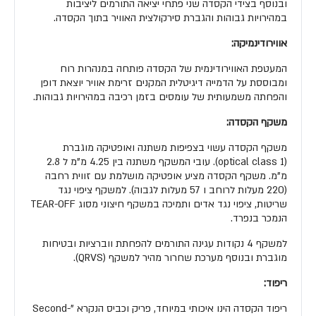
ובנוסף בצידי הקסדה שני פתחי יציאה התורמים ליציבות
במהירויות גבוהות והגברת סירקולצית האוויר בתוך הקסדה.
אווירודינמיקה:
המעטפת האווירודינמית של הקסדה פותחה במנהרות רוח
ומבוססת על הדמייה דיגיטלית המקנים זרימת אוויר יוצאת דופן
והפחתה משמעותית של עומסים בזמן רכיבה במהירויות גבוהות.
משקף הקסדה:
משקף הקסדה עשוי בצפיפות משתנה ואופטיקה מוגברת
(optical class 1). עובי המשקף משתנה בין 4.25 מ"מ ל 2.8
מ"מ. משקף הקסדה מציע אופטיקה מושלמת עם זווית רחבה
(220 מעלות לרוחב ו 57 מעלות לגבוה). למשקף ציפוי נגד
שריטות, ציפוי נגד אדים ותמיכה במשקף חיצוני מסוג TEAR-OFF
הנמכר בנפרד.
למשקף 4 נקודות עגינה התורמים להפחתת ווברציות ובטיחות
מוגברת ובנוסף מערכת שחרור מהיר למשקף (QRVS).
ריפוד:
ריפוד הקסדה הינו איכותי במיוחד, פריק וכביס הנקרא "Second-