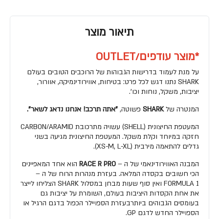
תיאור מוצר
*מוצר עודפים/OUTLET
על מנת לעמוד בדרישות הגבוהות של הרוכבים הטובים בעולם
SHARK נתנו דגש לכל פרט: בטיחות, אווירודינמיקה, אוורור,
יציבות, משקל, נוחות וכו'.
המנטרה של
SHARK
פשוטה,
"אתה תרכב! אנחנו נדאג לשאר".
המעטפת החיצונית (SHELL) עשויה מתרכובת CARBON/ARAMID
חזקה במיוחד וקלת משקל. המעטפת החיצונית מגיעה בשני
גדלים להתאמה מירבית (XS-M, L-XL).
המבנה האווירודינאמי של ה –
RACE R PRO
הוא אחד המאפיינים
הכי חשובים בקסדה המלאה. בעזרת מנהרות הרוח של ה –
FORMULA 1 ואין סוף שעות מבחן במסלול SHARK הצליחו לייצר
את אחת הקסדות היציבות בעולם, השומרת על יציבות גם
בעומסים הגבוהים ביותרבעזרת הספויילר הכפול בדגם הרגיל או
הספויילר החדש לדגם GP.