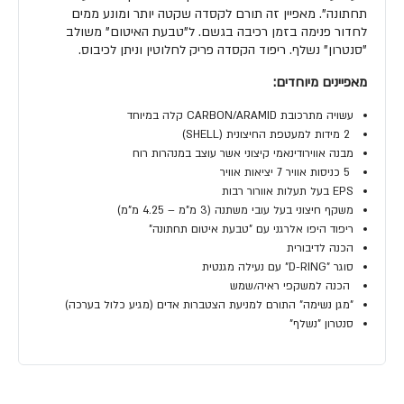
תחתונה". מאפיין זה תורם לקסדה שקטה יותר ומונע ממים
לחדור פנימה בזמן רכיבה בגשם. ל"טבעת האיטום" משולב
"סנטרון" נשלף. ריפוד הקסדה פריק לחלוטין וניתן לכיבוס.
מאפיינים מיוחדים:
עשויה מתרכובת CARBON/ARAMID קלה במיוחד
2 מידות למעטפת החיצונית (SHELL)
מבנה אווירודינאמי קיצוני אשר עוצב במנהרות רוח
5 כניסות אוויר 7 יציאות אוויר
EPS בעל תעלות אוורור רבות
משקף חיצוני בעל עובי משתנה (3 מ"מ – 4.25 מ"מ)
ריפוד היפו אלרגני עם "טבעת איטום תחתונה"
הכנה לדיבורית
סוגר "D-RING" עם נעילה מגנטית
הכנה למשקפי ראיה/שמש
"מגן נשימה" התורם למניעת הצטברות אדים (מגיע כלול בערכה)
סנטרון "נשלף"