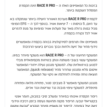
בזכות כל המאפיינים האלו ה –
RACE R PRO
הינה הקסדת
המסלול השקטה ביותר.
לקסדת
RACE R PRO
מערכת האוורור היעילה ביותר שנתקלנו בא
עד היום, 5 כניסות ו - 7 יציאות אוויר. בנוסף לכך ה – EPS הפנימי
מכיל כמות גדולה מאד של תעלות אוויר פנימיות על מנת להזרים
אוויר לכל נקודה בקסדה.
מאפיינים אלו תורמים לסירקולציה גבוהה בקסדה ומאפשרים
נידוף מהיר של זיעה ולחות ובכך גוברים ביצועי הרכיבה!
המשקף החיצוני של ה –
RACE R PRO
הוא משקף מיוחד במינו.
המשקף עשוי בעובי משתנה ונותן בטיחות מקסימאלית מבלי
לפגוע בוויזואליות שלו. למשקף מנגנון נעילה ייחודי המאפשר
איטום מלא ומנגנון שחרור מהיר (quick release), המאפשר
הוצאה נוחה ומהירה להחלפה או ניקוי של המשקף.
מנגנון המשקף מאפשר 3 מצבים: סגור, פתיחה מלאה ופתיחה
מינימלית. למשקף ציפוי מובנה נגד שריטות ונגד אדים.
ריפוד הקסדה איכותי במיוחד ומשלב סיבי במבוק, חומר אנטי
בקטריאלי טבעי. הריפוד מקנה תחושה נעימה בזמן רכיבה ונידוף
זיעה יעיל במיוחד. לריפוד זה מאפיין מיוחד הנקרא "טבעת איטום