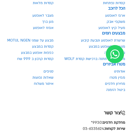
קסדות נפתחות
קסדות מלאות
הכל לרוכב
ארגז לאופנוע
מצבר לאופנוע
משקפי אבק
מגן ברך
מעיל קיץ לאופנוע
אגזוז לאופנוע
מבצעים חמים
שרשרת לאופנוע וטבעת קיבוע
מבצע על שמני MOTUL NGEN
מנעולים לאופנוע במבצע
קסדות במבצע
משקף בהנחה
כפפות אופנוע במבצע
משקף אבק מתנה ברכישת קסדת WOLF
קסדות קרבון ב 999 שח
מטרו אביזרים
אודותינו
סניפים
מגזין מטרו
שאלות נפוצות
מחירון חלפים
איתור משלוח
ביטול הזמנה
צור קשר
מחלקת חלפים:
9930*
שירות לקוחות:
03-6335624