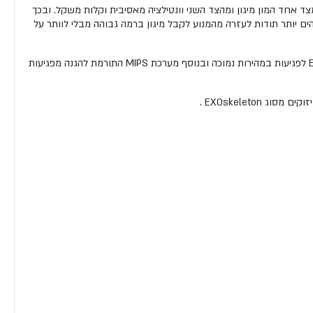
 אחד המון מיגון ומהצד השני וונטילציה מאסיבית וקלות משקל. ובכך
והה בזמן מרוץ אך צריכים גם לטפס חזרה למעלה או לרוכבי ה – EMTB הרוכבים בעומסים גבוהים יותר תודות לעזרה מהמנוע לקבל מיגון ברמה גבוהה מבלי לוותר על
המעטפת החיצונית של הקסדה עשויה מ"POLYLITE" המשלב סיבי פיברגלס לחיזוק ובחלקה הפנימי EPS בצפיפות משתנה לפגיעות במהירות גבוהה ו EPP לפגיעות במהירות נמוכה ובנוסף מערכת MIPS התורמת להגנה מפגיעות