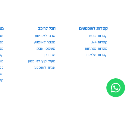
קסדות לאופנועים
הכל לרוכב
מב
קסדות שטח
ארגז לאופנוע
שר
קסדות 3/4
מצבר לאופנוע
מבצע
קסדות נפתחות
משקפי אבק
מנע
קסדות מלאות
מגן ברך
קס
מעיל קיץ לאופנוע
מש
אגזוז לאופנוע
כפ
משק
קסדו