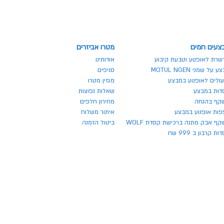
צעים חמים
מטרו אביזרים
שרת לאופנוע וטבעת קיבוע
אודותינו
 על שמני MOTUL NGEN
סניפים
ולים לאופנוע במבצע
מגזין מטרו
דות במבצע
שאלות נפוצות
קף בהנחה
מחירון חלפים
פות אופנוע במבצע
איתור משלוח
ף אבק מתנה ברכישת קסדת WOLF
ביטול הזמנה
ת קרבון ב 999 שח