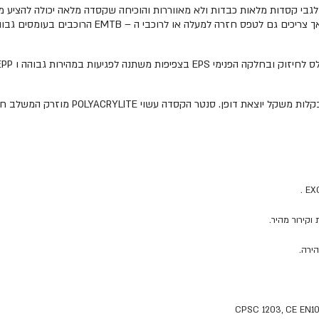
בי קסדות מלאות כבדות ולא מאווררות והוכיחה שקסדה מלאה יכולה להציע מצד
מאפשרת גם לרוכבי האינדורו היורדים במהירות מאד גב
ר הקסדה עשוי POLYACRYLITE מוזרק המשלב חיזוקים מסוג EXOskeleton .