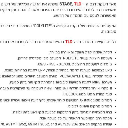
מאז השקת דגם ה –
TLD
,
STAGE
שינתה את הגישה הכללית של השוק לג
האפשרות לטפס עם הקסדה על הראש.
סיבוביות.
כל זה בעיצוב המדהים של
TLD
המציב סטנדרט חדש לקסדות אינדורו בקלות משקל יוצאת דופן. סנט
קסדת אינדורו קלת משקל ומאווררת במיוחד.
מעטפת חיצונית עשויה POLYLITE המשלב סיבי פיברגלס לחיזוק.
3 גדלים למעטפת החיצונית XS/S - M/L - XL/XXL.
EPS בצפיפות משתנה להגנה במהירות גבוהה, EPP להגנה במהירות נמוכה.
סנטר הקסדה עשוי POLYACRYLITE מוזרק המשלב חיזוקים מסוג EXOskeleton .
מערכת MIPS להגנה מפגיעות סיבוביות להפחתת נזקי מוח בזמן פגיעה.
11 פתחי אוורור בחלקה הקדמי ו 14 פתחי יציאה לשמירה על סירקולציה מוגברת וקירור מהיר.
סוגר קסדה מגנטי מסוג FIDLOCK.
ריפודים מסוג X-static המציעים קירור איכותי, נידוף זיעה איכותי ויכולת יבוש מהירה.
ריפודים פריקים וניתנים לכיבוס.
ברגי המצחייה "נגזרים" בזמן התרסקות למניעת נזקי ראש בזמן נפילה.
מפתח רחב המאפשר התאמה של כל משקף אבק.
עומדת בתקנים הבאים: CPSC 1203, CE EN1078, ASTM F1952, ASTM F2032, and AS/NZS 206