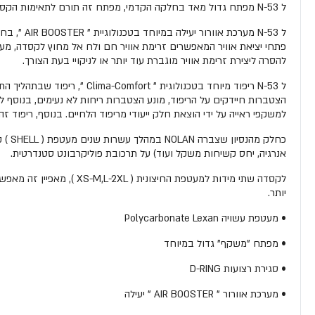
ל N-53 מפתח גדול מאד בחלקה הקדמי, מפתח זה תורם לתאימות הקסדה למגוון רחב של משקפי אבק ובנוסף מתפקד ככניסת אוויר נוספת.
פתחי יציאת אוויר המאפשרים זרימת אוויר חם ולח אל מחוץ לקסדה, מערכ
להסרה ליצירת זרימת אוויר מוגברת עוד יותר או לניקויי בעת הצורך.
הצטברות חיידקים על הריפוד, מונע הצטברות ריחות לא נעימים, בנוסף ל
למשקפי ראייה על ידי הוצאת חלק ייעודי מריפוד הלחיים. בנוסף, ריפוד
אנרגיה, יחס קשיחות משקל ועוד) על תרכובת פוליקרבונט סטנדרטית.
יותר.
• מעטפת עשויה Polycarbonate Lexan
• מפתח "משקף" גדול במיוחד
• סגירת רצועות D-RING
• מערכת אוורור " AIR BOOSTER " יעילה