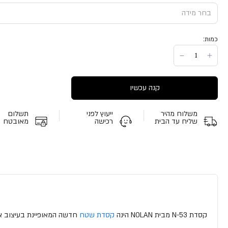
כמות:
קנה עכשיו
משלוח מהיר
ייעוץ לפני
תשלום
שליח עד הבית
רכישה
מאובטח
קסדת N-53 מבית NOLAN הינה
קסדת שטח
חדשה המאופיינת בעיצוב אגרסי