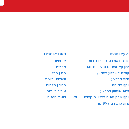
צעים חמים
מטרו אביזרים
שרת לאופנוע וטבעת קיבוע
אודותינו
 על שמני MOTUL NGEN
סניפים
ולים לאופנוע במבצע
מגזין מטרו
דות במבצע
שאלות נפוצות
קף בהנחה
מחירון חלפים
פות אופנוע במבצע
איתור משלוח
ף אבק מתנה ברכישת קסדת WOLF
ביטול הזמנה
ת קרבון ב 999 שח