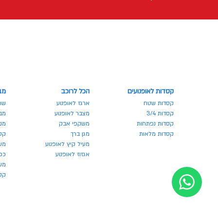
קסדות לאופנועים
הכל לרוכב
מב
קסדות שטח
ארגז לאופנוע
שר
קסדות 3/4
מצבר לאופנוע
מבצע
קסדות נפתחות
משקפי אבק
מנע
קסדות מלאות
מגן ברך
קס
מעיל קיץ לאופנוע
מש
אגזוז לאופנוע
כפ
משק
קסדו