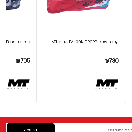
קסדת שטח FALCON DROPP מבית MT
קסדת שטח FALCON HYPERDUB מבית MT
₪705
₪730
הרשמה