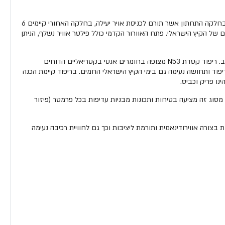
ל N-53 מערכת אוורור יעילה במיוחד בטכנולוגיית " AIR BOOSTER ", בחלקה הקדמי של הקסדה ממוקמים שני פתחי אוורור עליונים ופתח מאסיבי נוסף בחלקה התחתון אשר תורם לכניסת אויר יעילה, בחלקה האחורי קיימים 6
של הקיץ הישראלי. פתח האוורור הקדמי כולל פילטר אוויר נשלף, הניתן
ל N-53 ריפוד מיוחד בטכנולוגית " Clima-Comfort ", ריפוד שבתהליך התכנון ניתן דגש גדול במיוחד על נוחות, נידוף זיעה והרגשה "קלילה" על ראש הרוכב. ריפוד קסדת N53 מצופה בחומרים אנטי בקטריאליים הדוחים
פוד ותחושה נעימה גם בימי הקיץ הישראלי החמים. בריפוד קיימת הכנה
ו פריק וכביס.
מהלך עשרות שנים מעטפת ( SHELL ) קסדת N-53 עשויה פולי קרבונט מסוג לקסן ( Polycarbonate Lexan ), תרכובת מסוג זה מציעה בטיחות ותכונות מבניות עדיפות בכל פרמטר (פיזור
טפת החיצונית ( XS-M,L-2XL ), מאפיין זה מאפשר התאמה מירבית של הקסדה לראש הרוכב, בנוסף מעטפת קסדת N-53 מעוצבת בצורה אווירודינאמית ותורמת ליציבות וכך גם לחוויית רכיבה נעימה