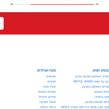
צעים חמים
מטרו אביזרים
שרת לאופנוע וטבעת קיבוע
אודותינו
 על שמני MOTUL NGEN
סניפים
ולים לאופנוע במבצע
מגזין מטרו
דות במבצע
שאלות נפוצות
קף בהנחה
מחירון חלפים
פות אופנוע במבצע
איתור משלוח
ף אבק מתנה ברכישת קסדת WOLF
ביטול הזמנה