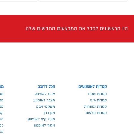
היו הראשונים לקבל את המבצעים החדשים שלנו
קסדות לאופנועים
הכל לרוכב
מב
קסדות שטח
ארגז לאופנוע
שר
קסדות 3/4
מצבר לאופנוע
מבצע
קסדות נפתחות
משקפי אבק
מנע
קסדות מלאות
מגן ברך
קס
מעיל קיץ לאופנוע
מש
אגזוז לאופנוע
כפ
משק