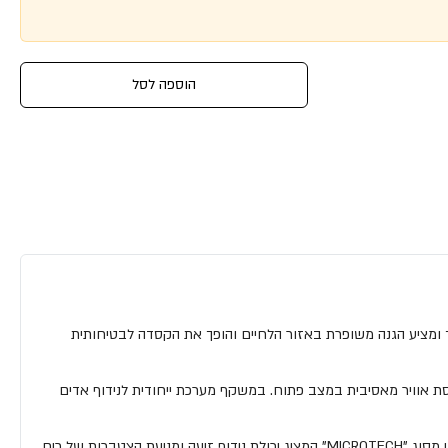
הוספה לסל
י מידות להתאמה מרבית. בשונה מקסדות 3/4 סטנדרטיות, סנטר הקסדה מוארך ומציע הגנה משופרת באזור הלחיים והופך את הקסדה לבטיחותית
ק וכמובן גם כניסת אוויר מאסיבית במצב פתוח. במשקף מערכת ייחודית לנידוף אדים
לקסדה פתח אוורור גדול בחלקה הקדמי עם "סליידר" לפתיחה ובנוסף פתח יציאה בחלקה האחורי ליצירת סירקולציה. ריפוד הקסדה הינו ריפוד היפואלרגני מסוג "MICROTECH" המציג יכולת נידוף זיעה ומניעת הצטברות של ריח