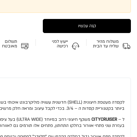
קנה עכשיו
משלוח מהיר
ייעוץ לפני
תשלום
שליח עד הבית
רכישה
מאובטח
ביותר בקטגוריית קסדות ה – 3/4. בכדי לקבל עיצוב ומראה חלק מרשים ואווירודינאמי כל מנגנוני הקסדה מוסתרים ע"י המעטפת החיצונית.
ל –
CITYCRUISER
משקף חיצוני 
בעזרת שני פתחי אוורור בחלקו התחתון, פתחים אלו תורמים גם לאוורור נה