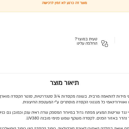
מוצר זה כרגע לא זמין לרכישה
טעית במוצר?
החלפה עלינו
תיאור מוצר
לקסדה מעטפת חיצונית (SHELL) חדשנית עשויה פוליקרבונט איכותי בשנ
רחב במיוחד (ULTRA WIDE) בעל ציפוי נגד שריטות המציע מפתח גדול במיוחד המספק שדה ראיה ענ
דר באזור הפנים. לקסדה משקף שמש פנימי מובנה UV380.