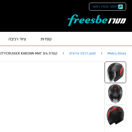
לאתר מטרו ראשי
קסדות
ציוד רכיבה
Metro Store
סגנון רכיבה עירונית
קסדת 3/4 CITYCRUISER KARONN MAT מבית SHARK