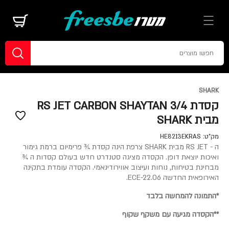
SHARK
קסדת 3/4 RS JET CARBON SHAYTAN
מבית SHARK
מק"ט:
HE8213EKRAS
ה - RS JET מבית SHARK צרפת הינה קסדת ¾ פרימיום ברמת גימור
ואיכות יוצאת דופן. הקסדה מציגה סטנדרט חדש בעולם קסדות ה ¾
מבחינת בטיחות, נוחות ועיצוב אווירודינאמי. הקסדה עומדת בתקינה
האירופאית החדשה ECE-22.06.
*התמונה להמחשה בלבד
**הקסדה מגיעה עם משקף שקוף