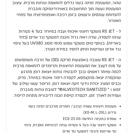
טהור, המעטפת זמינה בשני גדלים להתאמה ונוחות מרבית. עיצוב
המעטפת נעשה תוך התחשבות באווירודינמיקה מוגברת
להפחתת עומסים ורעשים בזמן רכיבה ואופטימיזציה של פתחי
האוורור.
ל - RS JET משקף חיצוני איכותי ועבה במיוחד בעל 4 נקודות
עגינה לקסדה, שדה ראיה גדול והכנה למשקף נגד אדים (כלול
באריזה). בנוסף קיים משקף שמש פנימי מסוג UV380 בעל ציפוי
נגד אדים ושריטות הניתן להסיר במידת הצורך.
ה - RS JET עוצבה באמצעות סריקה (3D) של הרבה משתמשים
על מנת לעצב את המעטפת החיצונית והריפודים להתאמה מרבית
לכמה שיותר ראשים ובכך להבטיח נוחות יוצאת דופן מהרגע
שהקסדה יצאה מהקופסא, לקסדה ריפוד איכותי במיוחד, פריק
וכביס המציג יכולת נידוף זיעה יוצאת דופן. הריפוד עשוי שילוב של
זמש ו " ALVEOTECH SANITIZED®" לטובת נוחות מוגברת
ועמידות לאורך זמן. לקסדה קיימת הכנה לדיבורית מתחת לריפוד.
מעטפת חיצונית עשויה קרבון / חומרים מורכבים זמינה בשני
גדלים (XS-M, L-2XL)
עומדת בתקינה החדשה ECE-22.06
משקף חיצוני עבה בעל 4 נקודות עגינה לבטיחות מוגברת, ציפוי
נגד שריטות והכנה למשקף נגד אדים