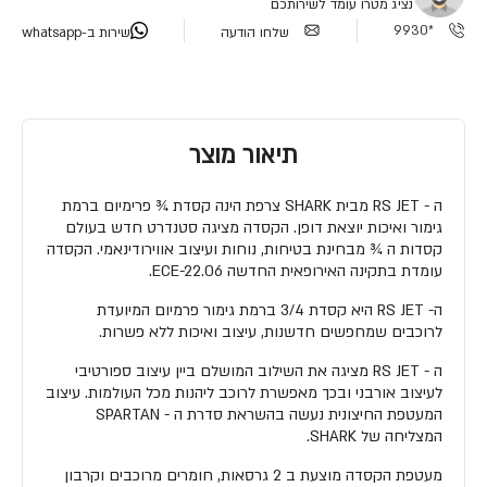
נציג מטרו עומד לשירותכם
*9930
שלחו הודעה
שירות ב-whatsapp
תיאור מוצר
ה - RS JET מבית SHARK צרפת הינה קסדת ¾ פרימיום ברמת
גימור ואיכות יוצאת דופן. הקסדה מציגה סטנדרט חדש בעולם
קסדות ה ¾ מבחינת בטיחות, נוחות ועיצוב אווירודינאמי. הקסדה
עומדת בתקינה האירופאית החדשה ECE-22.06.
ה- RS JET היא קסדת 3/4 ברמת גימור פרמיום המיועדת
לרוכבים שמחפשים חדשנות, עיצוב ואיכות ללא פשרות.
ה - RS JET מציגה את השילוב המושלם ביין עיצוב ספורטיבי
לעיצוב אורבני ובכך מאפשרת לרוכב ליהנות מכל העולמות. עיצוב
המעטפת החיצונית נעשה בהשראת סדרת ה - SPARTAN
המצליחה של SHARK.
מעטפת הקסדה מוצעת ב 2 גרסאות, חומרים מרוכבים וקרבון