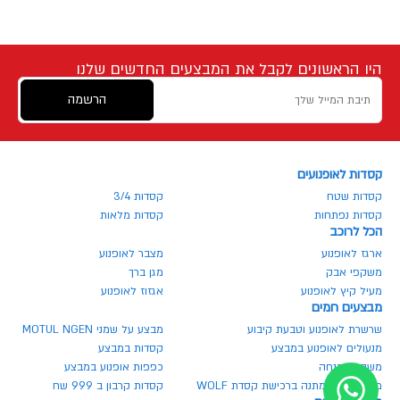
היו הראשונים לקבל את המבצעים החדשים שלנו
הרשמה
קסדות לאופנועים
קסדות שטח
קסדות 3/4
קסדות נפתחות
קסדות מלאות
הכל לרוכב
ארגז לאופנוע
מצבר לאופנוע
משקפי אבק
מגן ברך
מעיל קיץ לאופנוע
אגזוז לאופנוע
מבצעים חמים
שרשרת לאופנוע וטבעת קיבוע
מבצע על שמני MOTUL NGEN
מנעולים לאופנוע במבצע
קסדות במבצע
משקף בהנחה
כפפות אופנוע במבצע
משקף אבק מתנה ברכישת קסדת WOLF
קסדות קרבון ב 999 שח