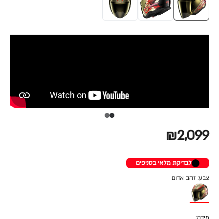
₪2,099
לבדיקת מלאי בסניפים
צבע: זהב אדום
מידה: