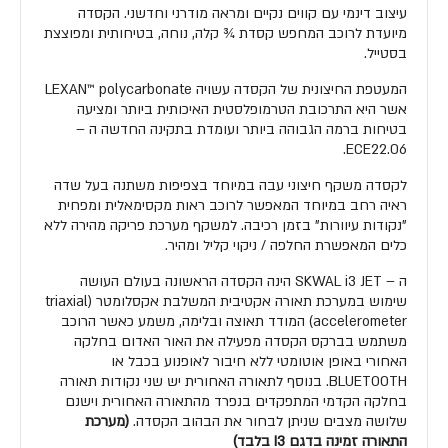
עיצוב דינמי עם קווים נקיים ומראה מודרני וחדשני. הקסדה
מיועדת לרוכב המחפש קסדת ¾ קלה, נוחה, בטיחותית ומפוצצת
בסטייל.
המעטפת החיצונית של הקסדה עשויה LEXAN™ polycarbonate
אשר היא התרכובת הטרמופלסטית האיכותית ביותר ומציעה
בטיחות ברמה הגבוהה ביותר ועומדת בתקינה החדשה ה –
ECE22.06.
לקסדה משקף חיצוני עבה במיוחד בצפיפות משתנה בעל שדה
ראיה רחב במיוחד המאפשר לרוכב ראות מקסימאלית ומפחית
"נקודות עיוורות" בזמן רכיבה. למשקף מערכת פריקה מהירה ללא
כלים המאפשרת החלפה / ניקוי קליל ומהיר.
ה – SKWAL i3 JET הינה הקסדה הראשונה בעולם העושה
שימוש במערכת תאורה אקטיבית המשלבת אקסלומטר (triaxial
accelerometer) המודד תאוצה ובלימה, משמע כאשר הרוכב
משתמש בברקס הקסדה מפעילה את האור האדום בחלקה
האחורי באופן אוטומטי ללא חיבור לאופנוע בכבל או
BLUETOOTH. בנוסף לתאורה האחורית יש שני נקודות תאורה
בחלקה הקדמי המתפקדים בנפרד מהתאורה האחורית וישנם
שלושה מצבים שניתן לבחור את הבהוב הקסדה.
(מערכת
התאורה זמינה בדגם I3 בלבד)