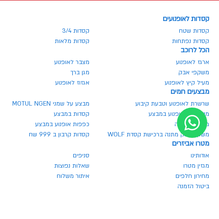
קסדות לאופנועים
קסדות שטח
קסדות 3/4
קסדות נפתחות
קסדות מלאות
הכל לרוכב
ארגז לאופנוע
מצבר לאופנוע
משקפי אבק
מגן ברך
מעיל קיץ לאופנוע
אגזוז לאופנוע
מבצעים חמים
שרשרת לאופנוע וטבעת קיבוע
מבצע על שמני MOTUL NGEN
מנעולים לאופנוע במבצע
קסדות במבצע
משקף בהנחה
כפפות אופנוע במבצע
משקף אבק מתנה ברכישת קסדת WOLF
קסדות קרבון ב 999 שח
מטרו אביזרים
אודותינו
סניפים
מגזין מטרו
שאלות נפוצות
מחירון חלפים
איתור משלוח
ביטול הזמנה