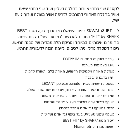
לקסדה שני פתחי אוורור בחלקה העליון ועוד שני פתחי יציאת
אוויר בחלקה האחורי התורמים לזרימת אוויר מעולה ונידוף זיעה
יעיל.
ל – SKWAL i3 JET ריפוד היפואלרגני ומנדף זיעה מסוג BEST
FIT" by SHARK" התורם להרגשה "כמו עור שני" בזכות שימוש
בחומרים איכותיים במיוחד וסריקה תלת ממדית של מבנה הראש.
ריפוד הקסדה פריק וניתן לכיבוס וקיימת הכנה לדיבורית תחתיו.
עומדת בתקינה החדשה ECE22.06
EPS בצפיפות משתנה
מערכת תאורה אקטיבית חדשנית, תאורת בלם ותאורה קדמית
(זמין בדגם I3 בלבד)
מעטפת חיצונית עשויה LEXAN™ polycarbonate
מבנה אווירודינאמי התורם ליציבות, שקט וזרימת אוויר מעולה
שני פתחי אוורור ועוד שני פתחי יציאת אוויר מאחור
משקף חיצוני עבה במיוחד בעל ציפוי נגד שריטות
הכנה למשקף נגד אדים (נמכר בנפרד)
משקף שמש UV380 בעל ציפוי נגד אדים ושריטות
ריפוד מסוג “BEST FIT” by SHARK
רצועת סגירה Micrometric