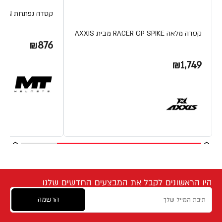
קסדה נפתחת ATOM ION מבית MT
קסדה מלאה RACER GP SPIKE מבית AXXIS
₪876
₪1,749
היו הראשונים לקבל את המבצעים החדשים שלנו
הרשמה