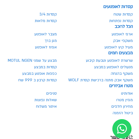
קסדות לאופנועים
קסדות שטח
קסדות 3/4
קסדות נפתחות
קסדות מלאות
הכל לרוכב
ארגז לאופנוע
מצבר לאופנוע
משקפי אבק
מגן ברך
מעיל קיץ לאופנוע
אגזוז לאופנוע
מבצעים חמים
שרשרת לאופנוע וטבעת קיבוע
מבצע על שמני MOTUL NGEN
מנעולים לאופנוע במבצע
קסדות במבצע
משקף בהנחה
כפפות אופנוע במבצע
משקף אבק מתנה ברכישת קסדת WOLF
קסדות קרבון ב 999 שח
מטרו אביזרים
אודותינו
סניפים
מגזין מטרו
שאלות נפוצות
מחירון חלפים
איתור משלוח
ביטול הזמנה
צור קשר