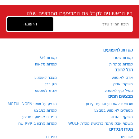
היו הראשונים לקבל את המבצעים החדשים שלנו
הרשמה
קסדות לאופנועים
קסדות שטח
קסדות 3/4
קסדות נפתחות
קסדות מלאות
הכל לרוכב
ארגז לאופנוע
מצבר לאופנוע
משקפי אבק
מגן ברך
מעיל קיץ לאופנוע
אגזוז לאופנוע
מבצעים חמים
שרשרת לאופנוע וטבעת קיבוע
מבצע על שמני MOTUL NGEN
מנעולים לאופנוע במבצע
קסדות במבצע
משקף בהנחה
כפפות אופנוע במבצע
משקף אבק מתנה ברכישת קסדת WOLF
קסדות קרבון ב 999 שח
מטרו אביזרים
אודותינו
סניפים