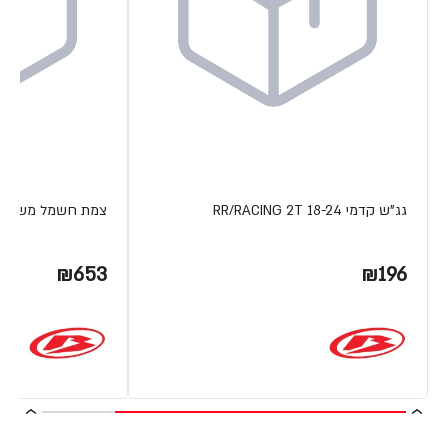
גג"ש קדמי RR/RACING 2T 18-24
צמת חשמל משופרת 4T 15-19
₪653
₪196