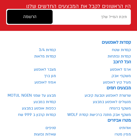
היו הראשונים לקבל את המבצעים החדשים שלנו
הרשמה
קסדות לאופנועים
קסדות שטח
קסדות 3/4
קסדות נפתחות
קסדות מלאות
הכל לרוכב
ארגז לאופנוע
מצבר לאופנוע
משקפי אבק
מגן ברך
מעיל קיץ לאופנוע
אגזוז לאופנוע
מבצעים חמים
שרשרת לאופנוע וטבעת קיבוע
מבצע על שמני MOTUL NGEN
מנעולים לאופנוע במבצע
קסדות במבצע
משקף בהנחה
כפפות אופנוע במבצע
משקף אבק מתנה ברכישת קסדת WOLF
קסדות קרבון ב 999 שח
מטרו אביזרים
אודותינו
סניפים
מגזין מטרו
שאלות נפוצות