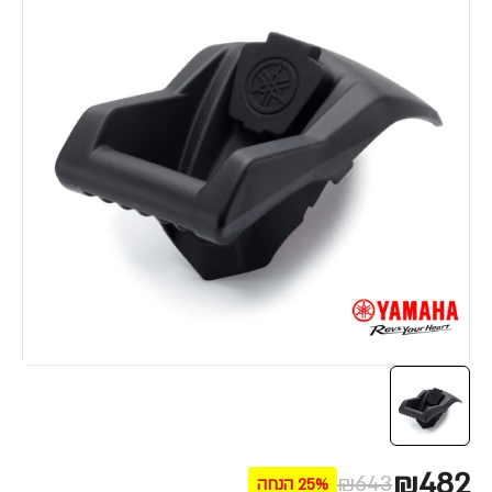
₪482
₪643
25% הנחה