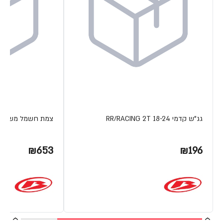
גג"ש קדמי RR/RACING 2T 18-24
צמת חשמל משופרת 4T 15-19
₪653
₪196