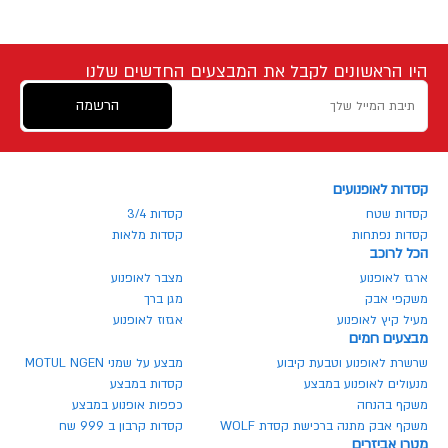
היו הראשונים לקבל את המבצעים החדשים שלנו
הרשמה
קסדות לאופנועים
קסדות שטח
קסדות 3/4
קסדות נפתחות
קסדות מלאות
הכל לרוכב
ארגז לאופנוע
מצבר לאופנוע
משקפי אבק
מגן ברך
מעיל קיץ לאופנוע
אגזוז לאופנוע
מבצעים חמים
שרשרת לאופנוע וטבעת קיבוע
מבצע על שמני MOTUL NGEN
מנעולים לאופנוע במבצע
קסדות במבצע
משקף בהנחה
כפפות אופנוע במבצע
משקף אבק מתנה ברכישת קסדת WOLF
קסדות קרבון ב 999 שח
מטרו אביזרים