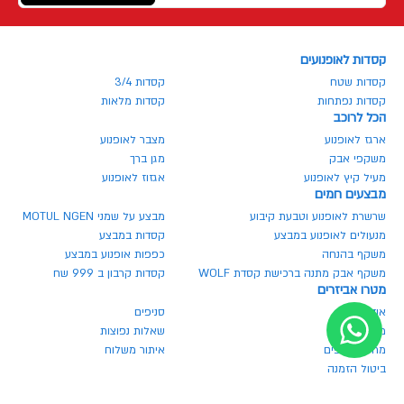
קסדות לאופנועים
קסדות שטח
קסדות 3/4
קסדות נפתחות
קסדות מלאות
הכל לרוכב
ארגז לאופנוע
מצבר לאופנוע
משקפי אבק
מגן ברך
מעיל קיץ לאופנוע
אגזוז לאופנוע
מבצעים חמים
שרשרת לאופנוע וטבעת קיבוע
מבצע על שמני MOTUL NGEN
מנעולים לאופנוע במבצע
קסדות במבצע
משקף בהנחה
כפפות אופנוע במבצע
משקף אבק מתנה ברכישת קסדת WOLF
קסדות קרבון ב 999 שח
מטרו אביזרים
אודותינו
סניפים
מגזין מטרו
שאלות נפוצות
מחירון חלפים
איתור משלוח
ביטול הזמנה