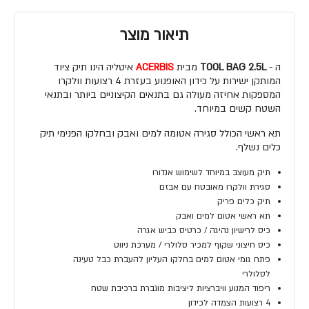
תיאור מוצר
ה -
TOOL BAG 2.5L
מבית
ACERBIS
איטליה הינו תיק ציוד
המותקן ישירות על כידון האופנוע בעזרת 4 רצועות וולקרו
המספקות אחיזה מעולה גם בתנאים הקיצוניים ביותר ובתנאי
השטח קשים במיוחד.
תא ראשי הכולל סגירה אטומה למים ואבק ובחלקו הפנימי תיק
כלים נשלף.
תיק מעוצב במיוחד לשימוש אנדורו
סגירת וולקרו מאובטח עם אבזם
תיק כלים פריק
תא ראשי אטום למים ואבק
כיס לרישיון נהיגה / כרטיס כביש אגרה
כיס חיצוני שקוף למכיר סלולרי / מערכת ניווט
פתח גומי אטום למים בחלקו העליון להעברת כבל טעינה
לסלולרי
ריפוד המנוע וויברציות ליציבות מוגברת ברכיבת שטח
4 רצועות הצמדה לכידון