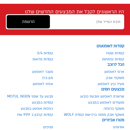
היו הראשונים לקבל את המבצעים החדשים שלנו
הרשמה
קסדות לאופנועים
קסדות שטח
קסדות 3/4
קסדות נפתחות
קסדות מלאות
הכל לרוכב
ארגז לאופנוע
מצבר לאופנוע
משקפי אבק
מגן ברך
מעיל קיץ לאופנוע
אגזוז לאופנוע
מבצעים חמים
שרשרת לאופנוע וטבעת קיבוע
מבצע על שמני MOTUL NGEN
מנעולים לאופנוע במבצע
קסדות במבצע
משקף בהנחה
כפפות אופנוע במבצע
משקף אבק מתנה ברכישת קסדת WOLF
קסדות קרבון ב 999 שח
מטרו אביזרים
אודותינו
סניפים