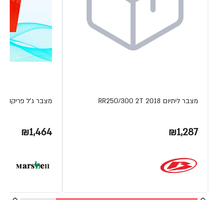
מצבר ליתיום RR250/300 2T 2018
מצבר ג'ל פריקה עמוקה V 230AH
₪1,464
₪1,287