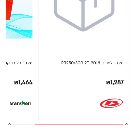
מצבר ליתיום RR250/300 2T 2018
מצבר ג'ל פריקה עמוקה V 230AH
₪1,464
₪1,287