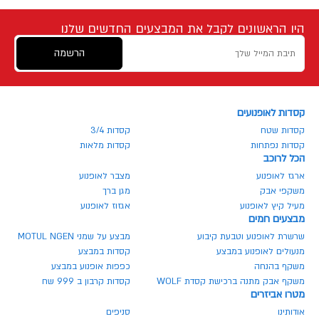
היו הראשונים לקבל את המבצעים החדשים שלנו
הרשמה
קסדות לאופנועים
קסדות שטח
קסדות 3/4
קסדות נפתחות
קסדות מלאות
הכל לרוכב
ארגז לאופנוע
מצבר לאופנוע
משקפי אבק
מגן ברך
מעיל קיץ לאופנוע
אגזוז לאופנוע
מבצעים חמים
שרשרת לאופנוע וטבעת קיבוע
מבצע על שמני MOTUL NGEN
מנעולים לאופנוע במבצע
קסדות במבצע
משקף בהנחה
כפפות אופנוע במבצע
משקף אבק מתנה ברכישת קסדת WOLF
קסדות קרבון ב 999 שח
מטרו אביזרים
אודותינו
סניפים