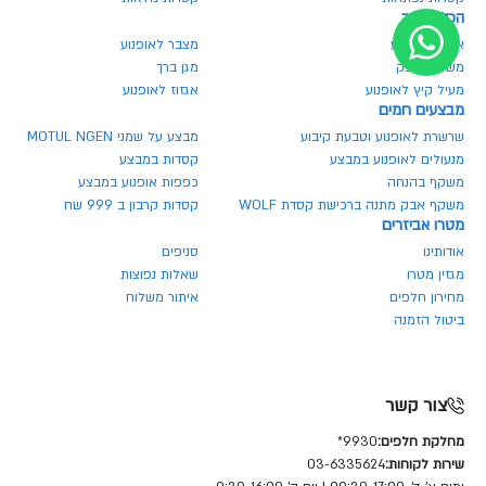
הכל לרוכב
ארגז לאופנוע
מצבר לאופנוע
משקפי אבק
מגן ברך
מעיל קיץ לאופנוע
אגזוז לאופנוע
מבצעים חמים
שרשרת לאופנוע וטבעת קיבוע
מבצע על שמני MOTUL NGEN
מנעולים לאופנוע במבצע
קסדות במבצע
משקף בהנחה
כפפות אופנוע במבצע
משקף אבק מתנה ברכישת קסדת WOLF
קסדות קרבון ב 999 שח
מטרו אביזרים
אודותינו
סניפים
מגזין מטרו
שאלות נפוצות
מחירון חלפים
איתור משלוח
ביטול הזמנה
צור קשר
מחלקת חלפים:
9930*
שירות לקוחות:
03-6335624