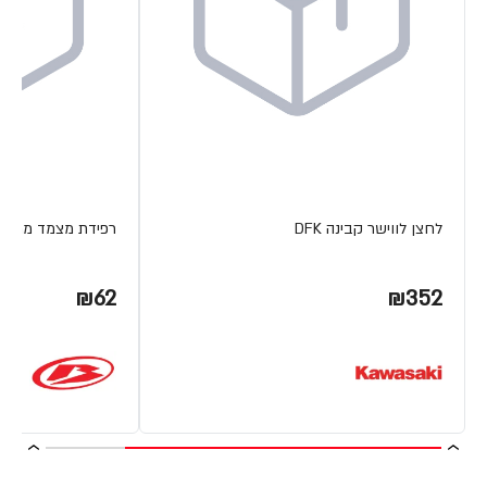
לחצן לווישר קבינה DFK
רפידת מצמד מתכת ETA
₪62
₪352