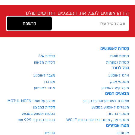
היו הראשונים לקבל את המבצעים החדשים שלנו
הרשמה
קסדות לאופנועים
קסדות שטח
קסדות 3/4
קסדות נפתחות
קסדות מלאות
הכל לרוכב
ארגז לאופנוע
מצבר לאופנוע
משקפי אבק
מגן ברך
מעיל קיץ לאופנוע
אגזוז לאופנוע
מבצעים חמים
שרשרת לאופנוע וטבעת קיבוע
מבצע על שמני MOTUL NGEN
מנעולים לאופנוע במבצע
קסדות במבצע
משקף בהנחה
כפפות אופנוע במבצע
משקף אבק מתנה ברכישת קסדת WOLF
קסדות קרבון ב 999 שח
מטרו אביזרים
אודותינו
סניפים