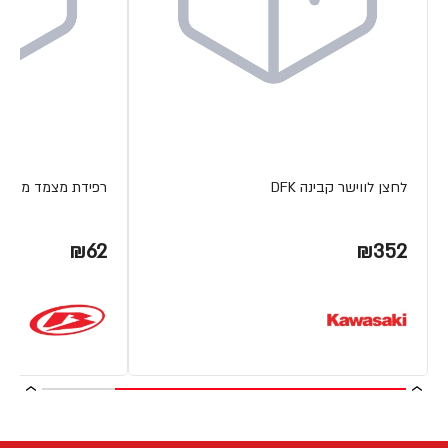
לחצן לווישר קבינה DFK
רפידת מצמד מתכת ETA
₪62
₪352