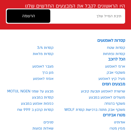
היו הראשונים לקבל את המבצעים החדשים שלנו
הרשמה
קסדות לאופנועים
קסדות שטח
קסדות 3/4
קסדות נפתחות
קסדות מלאות
הכל לרוכב
ארגז לאופנוע
מצבר לאופנוע
משקפי אבק
מגן ברך
מעיל קיץ לאופנוע
אגזוז לאופנוע
מבצעים חמים
שרשרת לאופנוע וטבעת קיבוע
מבצע על שמני MOTUL NGEN
מנעולים לאופנוע במבצע
קסדות במבצע
משקף בהנחה
כפפות אופנוע במבצע
משקף אבק מתנה ברכישת קסדת WOLF
קסדות קרבון ב 999 שח
מטרו אביזרים
אודותינו
סניפים
מגזין מטרו
שאלות נפוצות