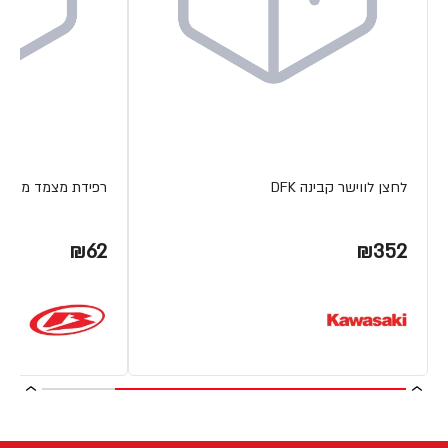
לחצן לווישר קבינה DFK
רפידת מצמד מתכת ETA
₪62
₪352