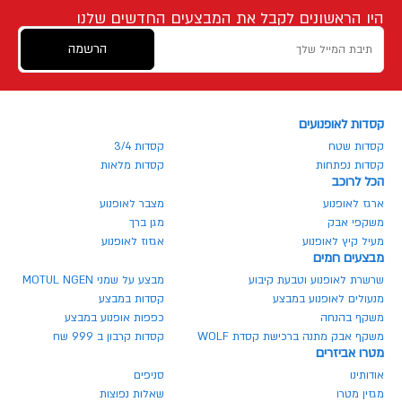
היו הראשונים לקבל את המבצעים החדשים שלנו
הרשמה
קסדות לאופנועים
קסדות שטח
קסדות 3/4
קסדות נפתחות
קסדות מלאות
הכל לרוכב
ארגז לאופנוע
מצבר לאופנוע
משקפי אבק
מגן ברך
מעיל קיץ לאופנוע
אגזוז לאופנוע
מבצעים חמים
שרשרת לאופנוע וטבעת קיבוע
מבצע על שמני MOTUL NGEN
מנעולים לאופנוע במבצע
קסדות במבצע
משקף בהנחה
כפפות אופנוע במבצע
משקף אבק מתנה ברכישת קסדת WOLF
קסדות קרבון ב 999 שח
מטרו אביזרים
אודותינו
סניפים
מגזין מטרו
שאלות נפוצות