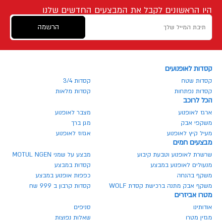
היו הראשונים לקבל את המבצעים החדשים שלנו
הרשמה
קסדות לאופנועים
קסדות שטח
קסדות 3/4
קסדות נפתחות
קסדות מלאות
הכל לרוכב
ארגז לאופנוע
מצבר לאופנוע
משקפי אבק
מגן ברך
מעיל קיץ לאופנוע
אגזוז לאופנוע
מבצעים חמים
שרשרת לאופנוע וטבעת קיבוע
מבצע על שמני MOTUL NGEN
מנעולים לאופנוע במבצע
קסדות במבצע
משקף בהנחה
כפפות אופנוע במבצע
משקף אבק מתנה ברכישת קסדת WOLF
קסדות קרבון ב 999 שח
מטרו אביזרים
אודותינו
סניפים
מגזין מטרו
שאלות נפוצות