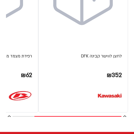
לחצן לווישר קבינה DFK
רפידת מצמד מתכת ETA
₪62
₪352