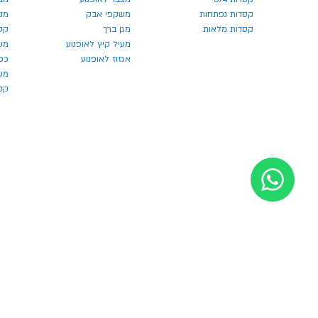
קסדות נפתחות
משקפי אבק
מנע
קסדות מלאות
מגן ברך
קס
מעיל קיץ לאופנוע
מש
אגזוז לאופנוע
כפ
משק
קסדו