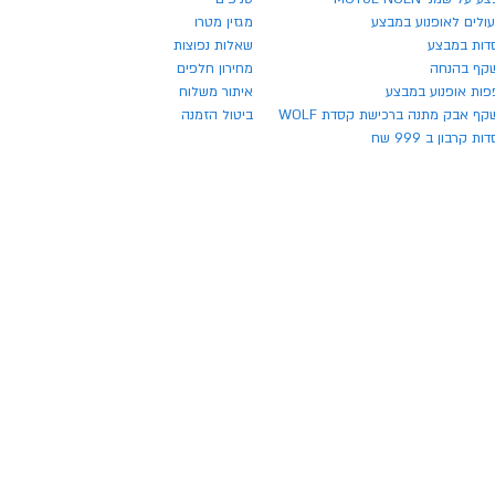
ולים לאופנוע במבצע
מגזין מטרו
דות במבצע
שאלות נפוצות
קף בהנחה
מחירון חלפים
פות אופנוע במבצע
איתור משלוח
ף אבק מתנה ברכישת קסדת WOLF
ביטול הזמנה
ת קרבון ב 999 שח