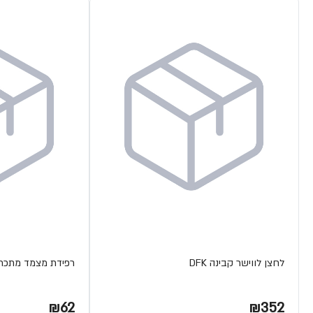
לחצן לווישר קבינה DFK
רפידת מצמד מתכת ETA
₪62
₪352