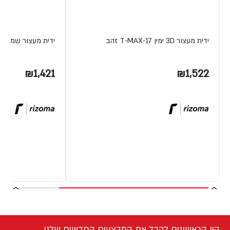
ידית מעצור 3D ימין T-MAX-17 זהב
ידית מעצור שמ' נטר TMAX 08
₪1,421
₪1,522
היו הראשונים לקבל את המבצעים החדשים שלנו