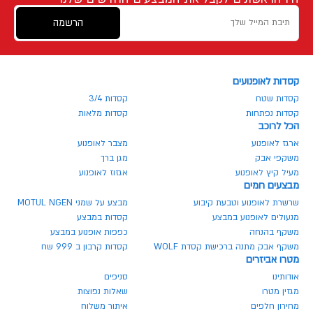
הרשמה
קסדות לאופנועים
קסדות שטח
קסדות 3/4
קסדות נפתחות
קסדות מלאות
הכל לרוכב
ארגז לאופנוע
מצבר לאופנוע
משקפי אבק
מגן ברך
מעיל קיץ לאופנוע
אגזוז לאופנוע
מבצעים חמים
שרשרת לאופנוע וטבעת קיבוע
מבצע על שמני MOTUL NGEN
מנעולים לאופנוע במבצע
קסדות במבצע
משקף בהנחה
כפפות אופנוע במבצע
משקף אבק מתנה ברכישת קסדת WOLF
קסדות קרבון ב 999 שח
מטרו אביזרים
אודותינו
סניפים
מגזין מטרו
שאלות נפוצות
מחירון חלפים
איתור משלוח