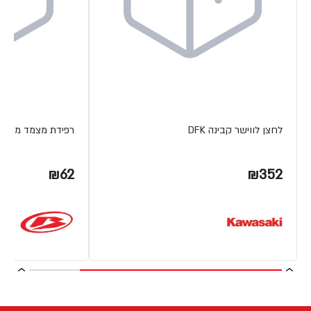
לחצן לווישר קבינה DFK
רפידת מצמד מתכת ETA
₪62
₪352