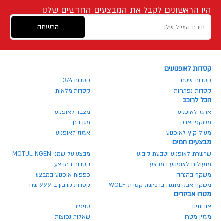
היו הראשונים לקבל את המבצעים החדשים שלנו
הרשמה
קסדות לאופנועים
קסדות שטח
קסדות 3/4
קסדות נפתחות
קסדות מלאות
הכל לרוכב
ארגז לאופנוע
מצבר לאופנוע
משקפי אבק
מגן ברך
מעיל קיץ לאופנוע
אגזוז לאופנוע
מבצעים חמים
שרשרת לאופנוע וטבעת קיבוע
מבצע על שמני MOTUL NGEN
מנעולים לאופנוע במבצע
קסדות במבצע
משקף בהנחה
כפפות אופנוע במבצע
משקף אבק מתנה ברכישת קסדת WOLF
קסדות קרבון ב 999 שח
מטרו אביזרים
אודותינו
סניפים
מגזין מטרו
שאלות נפוצות