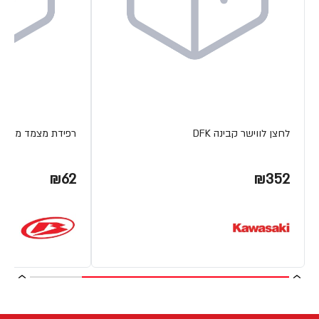
לחצן לווישר קבינה DFK
רפידת מצמד מתכת ETA
₪62
₪352