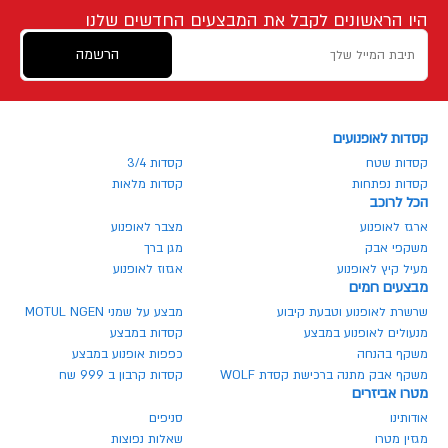
היו הראשונים לקבל את המבצעים החדשים שלנו
הרשמה
קסדות לאופנועים
קסדות שטח
קסדות 3/4
קסדות נפתחות
קסדות מלאות
הכל לרוכב
ארגז לאופנוע
מצבר לאופנוע
משקפי אבק
מגן ברך
מעיל קיץ לאופנוע
אגזוז לאופנוע
מבצעים חמים
שרשרת לאופנוע וטבעת קיבוע
מבצע על שמני MOTUL NGEN
מנעולים לאופנוע במבצע
קסדות במבצע
משקף בהנחה
כפפות אופנוע במבצע
משקף אבק מתנה ברכישת קסדת WOLF
קסדות קרבון ב 999 שח
מטרו אביזרים
אודותינו
סניפים
מגזין מטרו
שאלות נפוצות