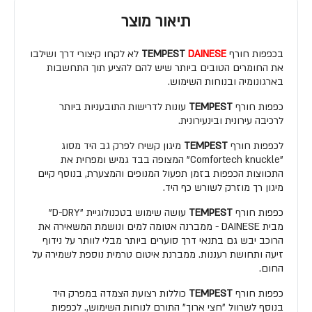
תיאור מוצר
בכפפות חורף
DAINESE
TEMPEST
לא לקחו קיצורי דרך ושילבו
את החומרים הטובים ביותר שיש להם להציע תוך התחשבות
בארגונומיה ובנוחות השימוש.
כפפות חורף
TEMPEST
עונות לדרישות התובעניות ביותר
לרכיבה עירונית ובינעירונית.
לכפפות חורף
TEMPEST
מיגון קשיח לפרק גב היד מסוג
"Comfortech knuckle" המצופה בבד גמיש ומפחית את
התכווצות הכפפות בזמן תפעול המנופים והמצערת, בנוסף קיים
מיגון רך מוזרק לשורש כף היד.
כפפות חורף
TEMPEST
עושה שימוש בטכנולוגיית "D-DRY"
מבית DAINESE - ממברנה אטומה למים ונושמת המשאירה את
הרוכב יבש גם בתנאי דרך סוערים ביותר מבלי לוותר על נידוף
זיעה ותחושת רעננות. ממברנת איטום טרמית נוספת לשמירה על
החום.
כפפות חורף
TEMPEST
כוללות רצועת הצמדה במפרק היד
בנוסף לשרוול "חצי ארוך" התורם לנוחות השימוש,. לכפפות