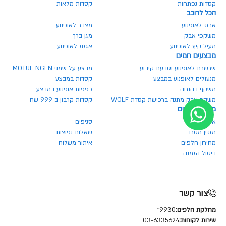
קסדות נפתחות
קסדות מלאות
הכל לרוכב
ארגז לאופנוע
מצבר לאופנוע
משקפי אבק
מגן ברך
מעיל קיץ לאופנוע
אגזוז לאופנוע
מבצעים חמים
שרשרת לאופנוע וטבעת קיבוע
מבצע על שמני MOTUL NGEN
מנעולים לאופנוע במבצע
קסדות במבצע
משקף בהנחה
כפפות אופנוע במבצע
משקף אבק מתנה ברכישת קסדת WOLF
קסדות קרבון ב 999 שח
מטרו אביזרים
אודותינו
סניפים
מגזין מטרו
שאלות נפוצות
מחירון חלפים
איתור משלוח
ביטול הזמנה
צור קשר
מחלקת חלפים:
9930*
שירות לקוחות:
03-6335624