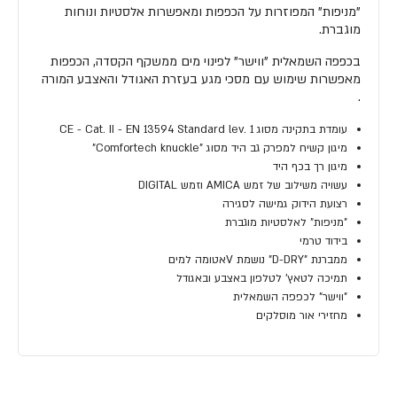
"מניפות" המפוזרות על הכפפות ומאפשרות אלסטיות ונוחות
מוגברת.
בכפפה השמאלית "ווישר" לפינוי מים ממשקף הקסדה, הכפפות
מאפשרות שימוש עם מסכי מגע בעזרת האגודל והאצבע המורה
.
עומדת בתקינה מסוג CE - Cat. II - EN 13594 Standard lev. 1
מיגון קשיח למפרק גב היד מסוג "Comfortech knuckle"
מיגון רך בכף היד
עשויה משילוב של זמש AMICA וזמש DIGITAL
רצועת הידוק גמישה לסגירה
"מניפות" לאלסטיות מוגברת
בידוד טרמי
ממברנת "D-DRY" נושמת Vאטומה למים
תמיכה לטאץ' לטלפון באצבע ובאגודל
"ווישר" לכפפה השמאלית
מחזירי אור מוסלקים